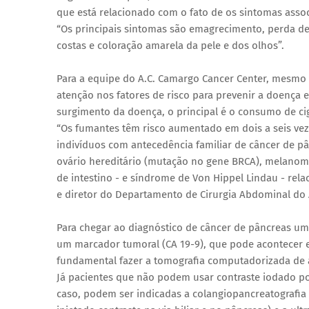
que está relacionado com o fato de os sintomas asso
“Os principais sintomas são emagrecimento, perda de
costas e coloração amarela da pele e dos olhos”.
Para a equipe do A.C. Camargo Cancer Center, mesmo 
atenção nos fatores de risco para prevenir a doença e
surgimento da doença, o principal é o consumo de ci
“Os fumantes têm risco aumentado em dois a seis vez
indivíduos com antecedência familiar de câncer de 
ovário hereditário (mutação no gene BRCA), melanoma
de intestino - e síndrome de Von Hippel Lindau - rela
e diretor do Departamento de Cirurgia Abdominal do 
Para chegar ao diagnóstico de câncer de pâncreas um
um marcador tumoral (CA 19-9), que pode acontecer e
fundamental fazer a tomografia computadorizada de
Já pacientes que não podem usar contraste iodado p
caso, podem ser indicadas a colangiopancreatografia