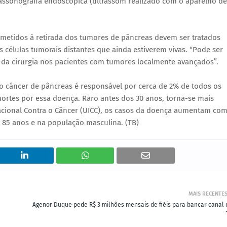
ltrassonografia endoscópica (ultrassom realizado com o aparelho de
metidos à retirada dos tumores de pâncreas devem ser tratados
 células tumorais distantes que ainda estiverem vivas. “Pode ser
 da cirurgia nos pacientes com tumores localmente avançados”.
 o câncer de pâncreas é responsável por cerca de 2% de todos os
mortes por essa doença. Raro antes dos 30 anos, torna-se mais
acional Contra o Câncer (UICC), os casos da doença aumentam com
 85 anos e na população masculina. (TB)
MAIS RECENTE
Agenor Duque pede R$ 3 milhões mensais de fiéis para bancar canal 