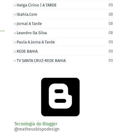
Helga Cirino | A TARDE
(1)
Ibahia.com
(2)
Jornal A Tarde
(3)
Leandro Da Silva
(3)
Paula A Jorna A Tarde
(1)
REDE BAHIA
(1)
TV SANTA CRUZ-REDE BAHIA
(1)
Tecnologia do Blogger
@matheusbispodesign