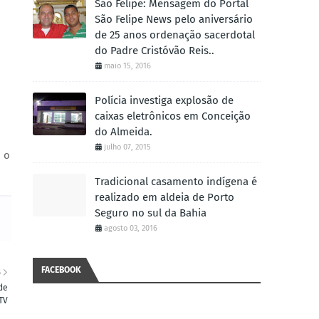
São Felipe: Mensagem do Portal
São Felipe News pelo aniversário
de 25 anos ordenação sacerdotal
do Padre Cristóvão Reis..
maio 15, 2016
Polícia investiga explosão de
caixas eletrônicos em Conceição
do Almeida.
julho 07, 2015
 o
Tradicional casamento indígena é
realizado em aldeia de Porto
Seguro no sul da Bahia
agosto 03, 2016
FACEBOOK
S
de
TV