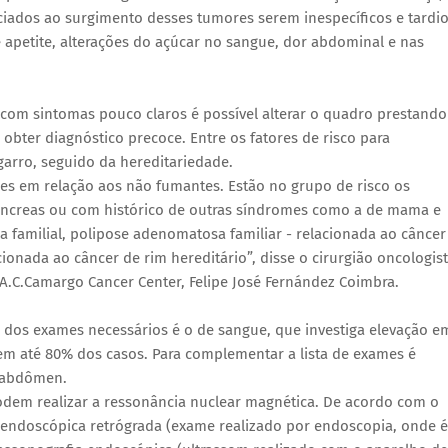
ciados ao surgimento desses tumores serem inespecíficos e tardio
 apetite, alterações do açúcar no sangue, dor abdominal e nas
com sintomas pouco claros é possível alterar o quadro prestando
 obter diagnóstico precoce. Entre os fatores de risco para
garro, seguido da hereditariedade.
es em relação aos não fumantes. Estão no grupo de risco os
pâncreas ou com histórico de outras síndromes como a de mama e
 familial, polipose adenomatosa familiar - relacionada ao câncer
cionada ao câncer de rim hereditário”, disse o cirurgião oncologis
A.C.Camargo Cancer Center, Felipe José Fernández Coimbra.
 dos exames necessários é o de sangue, que investiga elevação e
m até 80% dos casos. Para complementar a lista de exames é
 abdômen.
odem realizar a ressonância nuclear magnética. De acordo com o
 endoscópica retrógrada (exame realizado por endoscopia, onde é