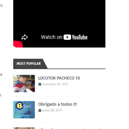
s.
MOST POPULAR
ta
LOCUTOR PACHECO 10
novembro 30, 2013
m
Obrigado a todos !!!
junho 28, 2019