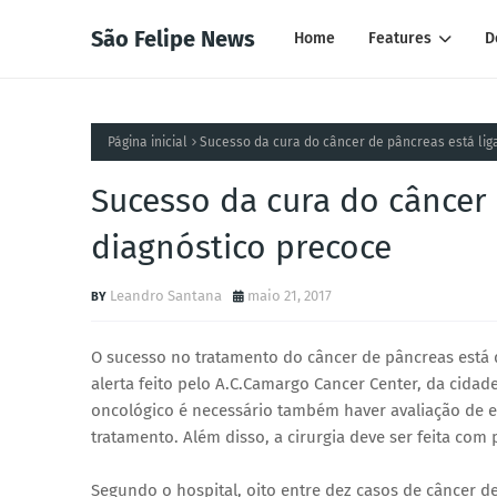
São Felipe News
Home
Features
D
Página inicial
Sucesso da cura do câncer de pâncreas está lig
Sucesso da cura do câncer 
diagnóstico precoce
Leandro Santana
maio 21, 2017
O sucesso no tratamento do câncer de pâncreas está
alerta feito pelo A.C.Camargo Cancer Center, da cidad
oncológico é necessário também haver avaliação de 
tratamento. Além disso, a cirurgia deve ser feita com
Segundo o hospital, oito entre dez casos de câncer 