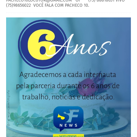
PACHECO10LOCUTOR@GMAIL.COM OI (75) 88818631 VIVO
(75)98656022 VOCÊ FALA COM PACHECO 10.