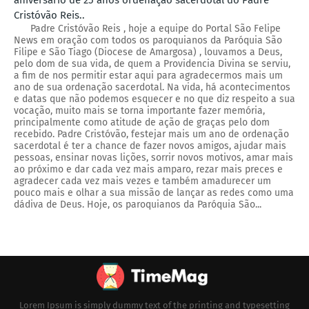
Cristóvão Reis..
Padre Cristóvão Reis , hoje a equipe do Portal São Felipe
News em oração com todos os paroquianos da Paróquia São
Filipe e São Tiago (Diocese de Amargosa) , louvamos a Deus,
pelo dom de sua vida, de quem a Providencia Divina se serviu,
a fim de nos permitir estar aqui para agradecermos mais um
ano de sua ordenação sacerdotal. Na vida, há acontecimentos
e datas que não podemos esquecer e no que diz respeito a sua
vocação, muito mais se torna importante fazer memória,
principalmente como atitude de ação de graças pelo dom
recebido. Padre Cristóvão, festejar mais um ano de ordenação
sacerdotal é ter a chance de fazer novos amigos, ajudar mais
pessoas, ensinar novas lições, sorrir novos motivos, amar mais
ao próximo e dar cada vez mais amparo, rezar mais preces e
agradecer cada vez mais vezes e também amadurecer um
pouco mais e olhar a sua missão de lançar as redes como uma
dádiva de Deus. Hoje, os paroquianos da Paróquia São...
Lorem Ipsum is simply dummy text of the printing and typesetting