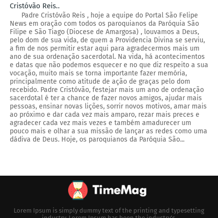
Cristóvão Reis..
Padre Cristóvão Reis , hoje a equipe do Portal São Felipe
News em oração com todos os paroquianos da Paróquia São
Filipe e São Tiago (Diocese de Amargosa) , louvamos a Deus,
pelo dom de sua vida, de quem a Providencia Divina se serviu,
a fim de nos permitir estar aqui para agradecermos mais um
ano de sua ordenação sacerdotal. Na vida, há acontecimentos
e datas que não podemos esquecer e no que diz respeito a sua
vocação, muito mais se torna importante fazer memória,
principalmente como atitude de ação de graças pelo dom
recebido. Padre Cristóvão, festejar mais um ano de ordenação
sacerdotal é ter a chance de fazer novos amigos, ajudar mais
pessoas, ensinar novas lições, sorrir novos motivos, amar mais
ao próximo e dar cada vez mais amparo, rezar mais preces e
agradecer cada vez mais vezes e também amadurecer um
pouco mais e olhar a sua missão de lançar as redes como uma
dádiva de Deus. Hoje, os paroquianos da Paróquia São...
Lorem Ipsum is simply dummy text of the printing and typesetting
industry. Lorem Ipsum has been the industry's.