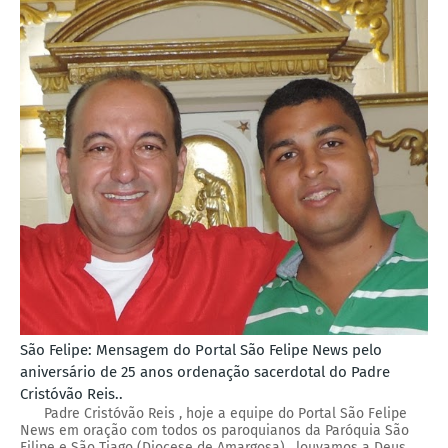
São Felipe: Mensagem do Portal São Felipe News pelo
aniversário de 25 anos ordenação sacerdotal do Padre
Cristóvão Reis..
Padre Cristóvão Reis , hoje a equipe do Portal São Felipe
News em oração com todos os paroquianos da Paróquia São
Filipe e São Tiago (Diocese de Amargosa) , louvamos a Deus,