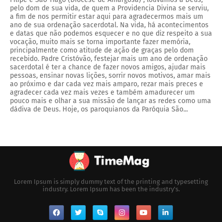
pelo dom de sua vida, de quem a Providencia Divina se serviu,
a fim de nos permitir estar aqui para agradecermos mais um
ano de sua ordenação sacerdotal. Na vida, há acontecimentos
e datas que não podemos esquecer e no que diz respeito a sua
vocação, muito mais se torna importante fazer memória,
principalmente como atitude de ação de graças pelo dom
recebido. Padre Cristóvão, festejar mais um ano de ordenação
sacerdotal é ter a chance de fazer novos amigos, ajudar mais
pessoas, ensinar novas lições, sorrir novos motivos, amar mais
ao próximo e dar cada vez mais amparo, rezar mais preces e
agradecer cada vez mais vezes e também amadurecer um
pouco mais e olhar a sua missão de lançar as redes como uma
dádiva de Deus. Hoje, os paroquianos da Paróquia São...
Lorem Ipsum is simply dummy text of the printing and typesetting
industry. Lorem Ipsum has been the industry's.