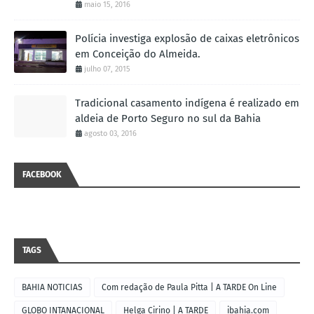
maio 15, 2016
Polícia investiga explosão de caixas eletrônicos
em Conceição do Almeida.
julho 07, 2015
Tradicional casamento indígena é realizado em
aldeia de Porto Seguro no sul da Bahia
agosto 03, 2016
FACEBOOK
TAGS
BAHIA NOTICIAS
Com redação de Paula Pitta | A TARDE On Line
GLOBO INTANACIONAL
Helga Cirino | A TARDE
ibahia.com