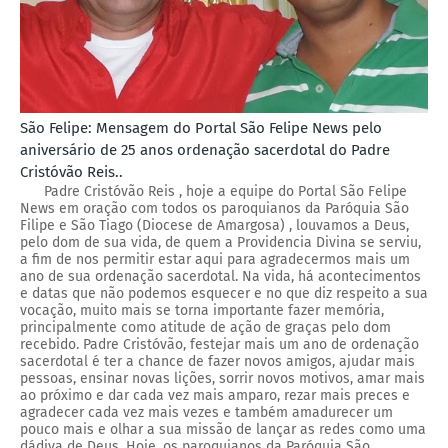
São Felipe: Mensagem do Portal São Felipe News pelo
aniversário de 25 anos ordenação sacerdotal do Padre
Cristóvão Reis..
Padre Cristóvão Reis , hoje a equipe do Portal São Felipe
News em oração com todos os paroquianos da Paróquia São
Filipe e São Tiago (Diocese de Amargosa) , louvamos a Deus,
pelo dom de sua vida, de quem a Providencia Divina se serviu,
a fim de nos permitir estar aqui para agradecermos mais um
ano de sua ordenação sacerdotal. Na vida, há acontecimentos
e datas que não podemos esquecer e no que diz respeito a sua
vocação, muito mais se torna importante fazer memória,
principalmente como atitude de ação de graças pelo dom
recebido. Padre Cristóvão, festejar mais um ano de ordenação
sacerdotal é ter a chance de fazer novos amigos, ajudar mais
pessoas, ensinar novas lições, sorrir novos motivos, amar mais
ao próximo e dar cada vez mais amparo, rezar mais preces e
agradecer cada vez mais vezes e também amadurecer um
pouco mais e olhar a sua missão de lançar as redes como uma
dádiva de Deus. Hoje, os paroquianos da Paróquia São...