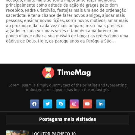
vocação, muito mais se torna importante fazer memória,
principalmente como atitude de ação de graças pelo dom
recebido. Padre Cristóvão, festejar mais um ano de ordenação
sacerdotal é ter a chance de fazer novos amigos, ajudar mais
pessoas, ensinar novas lições, sorrir novos motivos, amar mais
ao próximo e dar cada vez mais amparo, rezar mais preces e
agradecer cada vez mais vezes e também amadurecer um
pouco mais e olhar a sua missão de lançar as redes como uma
dádiva de Deus. Hoje, os paroquianos da Paróquia São...
Lorem Ipsum is simply dummy text of the printing and typesetting
industry. Lorem Ipsum has been the industry's.
Postagens mais visitadas
LOCUTOR PACHECO 10