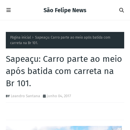
São Felipe News
Página inicial
Sapeaçu: Carro parte ao meio após batida com
carreta na Br 101.
Sapeaçu: Carro parte ao meio
após batida com carreta na
Br 101.
Leandro Santana
junho 04, 2017