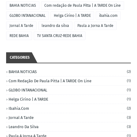
BAHIA NOTICIAS
Com redação de Paula Pitta | A TARDE On Line
GLOBO INTANACIONAL
Helga Cirino | A TARDE
ibahia.com
Jornal A Tarde
leandro da silva
Paula a Jorna A Tarde
REDE BAHIA
TV SANTA CRUZ-REDE BAHIA
CATEGORIES
BAHIA NOTICIAS
(2)
Com Redação De Paula Pitta | A TARDE On Line
(1)
GLOBO INTANACIONAL
(1)
Helga Cirino | A TARDE
(1)
Ibahia.com
(2)
Jornal A Tarde
(3)
Leandro Da Silva
(3)
Paula A Jorna A Tarde
(1)