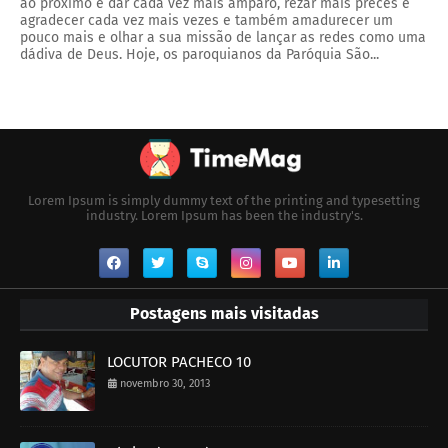
ao próximo e dar cada vez mais amparo, rezar mais preces e
agradecer cada vez mais vezes e também amadurecer um
pouco mais e olhar a sua missão de lançar as redes como uma
dádiva de Deus. Hoje, os paroquianos da Paróquia São...
Lorem Ipsum is simply dummy text of the printing and typesetting
industry. Lorem Ipsum has been the industry's.
Postagens mais visitadas
LOCUTOR PACHECO 10
novembro 30, 2013