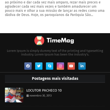
ao próximo e dar cada vez mais amparo, rezar mais preces e
agradecer cada vez mais vezes e também amadurecer um
pouco mais e olhar a sua missão de lançar as redes como uma
dádiva de Deus. Hoje, os paroquianos da Paróquia São...
Lorem Ipsum is simply dummy text of the printing and typesetting
industry. Lorem Ipsum has been the industry's.
Postagens mais visitadas
LOCUTOR PACHECO 10
novembro 30, 2013