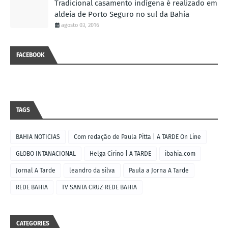
Tradicional casamento indígena é realizado em
aldeia de Porto Seguro no sul da Bahia
agosto 03, 2016
FACEBOOK
TAGS
BAHIA NOTICIAS
Com redação de Paula Pitta | A TARDE On Line
GLOBO INTANACIONAL
Helga Cirino | A TARDE
ibahia.com
Jornal A Tarde
leandro da silva
Paula a Jorna A Tarde
REDE BAHIA
TV SANTA CRUZ-REDE BAHIA
CATEGORIES