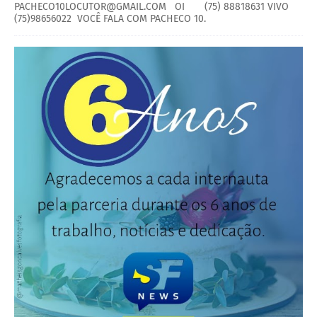
PACHECO10LOCUTOR@GMAIL.COM OI (75) 88818631 VIVO
(75)98656022 VOCÊ FALA COM PACHECO 10.