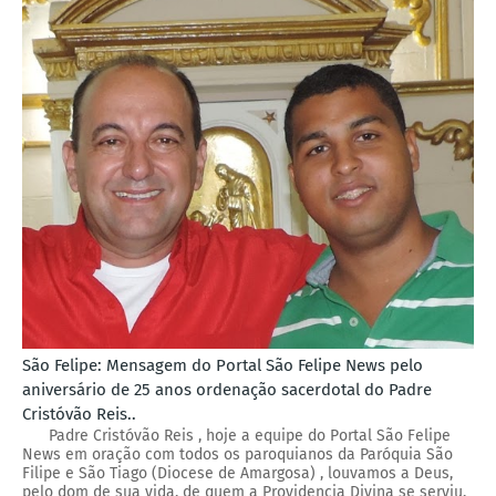
São Felipe: Mensagem do Portal São Felipe News pelo
aniversário de 25 anos ordenação sacerdotal do Padre
Cristóvão Reis..
Padre Cristóvão Reis , hoje a equipe do Portal São Felipe
News em oração com todos os paroquianos da Paróquia São
Filipe e São Tiago (Diocese de Amargosa) , louvamos a Deus,
pelo dom de sua vida, de quem a Providencia Divina se serviu,