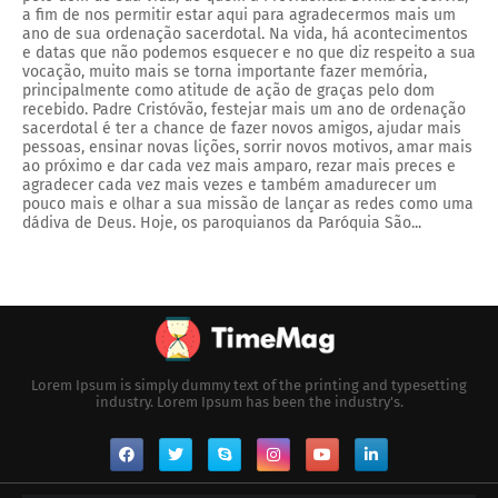
a fim de nos permitir estar aqui para agradecermos mais um
ano de sua ordenação sacerdotal. Na vida, há acontecimentos
e datas que não podemos esquecer e no que diz respeito a sua
vocação, muito mais se torna importante fazer memória,
principalmente como atitude de ação de graças pelo dom
recebido. Padre Cristóvão, festejar mais um ano de ordenação
sacerdotal é ter a chance de fazer novos amigos, ajudar mais
pessoas, ensinar novas lições, sorrir novos motivos, amar mais
ao próximo e dar cada vez mais amparo, rezar mais preces e
agradecer cada vez mais vezes e também amadurecer um
pouco mais e olhar a sua missão de lançar as redes como uma
dádiva de Deus. Hoje, os paroquianos da Paróquia São...
Lorem Ipsum is simply dummy text of the printing and typesetting
industry. Lorem Ipsum has been the industry's.