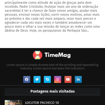
principalmente como atitude de ação de graças pelo dom
recebido. Padre Cristóvão, festejar mais um ano de ordenação
sacerdotal é ter a chance de fazer novos amigos, ajudar mais
pessoas, ensinar novas lições, sorrir novos motivos, amar mais
ao próximo e dar cada vez mais amparo, rezar mais preces e
agradecer cada vez mais vezes e também amadurecer um
pouco mais e olhar a sua missão de lançar as redes como uma
dádiva de Deus. Hoje, os paroquianos da Paróquia São...
Lorem Ipsum is simply dummy text of the printing and typesetting
industry. Lorem Ipsum has been the industry's.
Postagens mais visitadas
LOCUTOR PACHECO 10