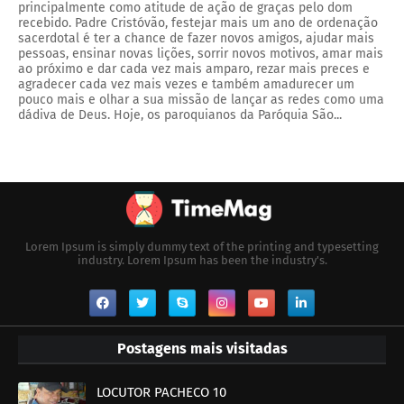
principalmente como atitude de ação de graças pelo dom
recebido. Padre Cristóvão, festejar mais um ano de ordenação
sacerdotal é ter a chance de fazer novos amigos, ajudar mais
pessoas, ensinar novas lições, sorrir novos motivos, amar mais
ao próximo e dar cada vez mais amparo, rezar mais preces e
agradecer cada vez mais vezes e também amadurecer um
pouco mais e olhar a sua missão de lançar as redes como uma
dádiva de Deus. Hoje, os paroquianos da Paróquia São...
Lorem Ipsum is simply dummy text of the printing and typesetting
industry. Lorem Ipsum has been the industry's.
Postagens mais visitadas
LOCUTOR PACHECO 10