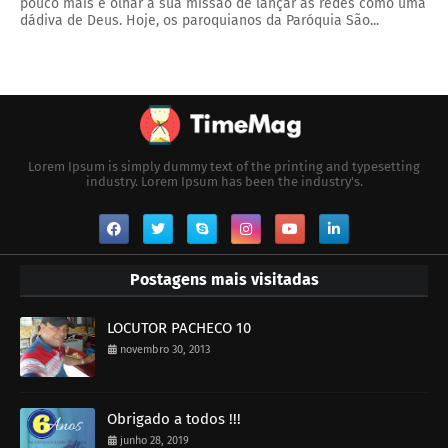
pouco mais e olhar a sua missão de lançar as redes como uma
dádiva de Deus. Hoje, os paroquianos da Paróquia São...
Lorem Ipsum is simply dummy text of the printing and typesetting
industry. Lorem Ipsum has been the industry's.
Postagens mais visitadas
LOCUTOR PACHECO 10
novembro 30, 2013
Obrigado a todos !!!
junho 28, 2019