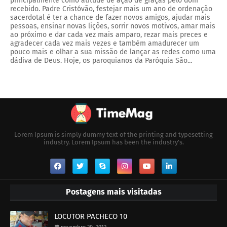
principalmente como atitude de ação de graças pelo dom
recebido. Padre Cristóvão, festejar mais um ano de ordenação
sacerdotal é ter a chance de fazer novos amigos, ajudar mais
pessoas, ensinar novas lições, sorrir novos motivos, amar mais
ao próximo e dar cada vez mais amparo, rezar mais preces e
agradecer cada vez mais vezes e também amadurecer um
pouco mais e olhar a sua missão de lançar as redes como uma
dádiva de Deus. Hoje, os paroquianos da Paróquia São...
Lorem Ipsum is simply dummy text of the printing and typesetting
industry. Lorem Ipsum has been the industry's.
Postagens mais visitadas
LOCUTOR PACHECO 10