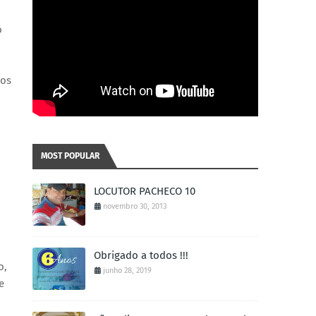
o
dos
MOST POPULAR
LOCUTOR PACHECO 10
novembro 30, 2013
Obrigado a todos !!!
o,
junho 28, 2019
e