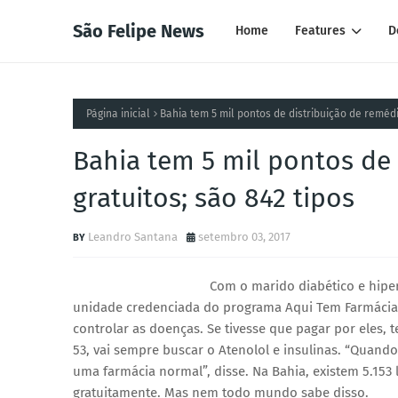
São Felipe News
Home
Features
D
Página inicial
Bahia tem 5 mil pontos de distribuição de remédi
Bahia tem 5 mil pontos de
gratuitos; são 842 tipos
Leandro Santana
setembro 03, 2017
Com o marido diabético e hipe
unidade credenciada do programa Aqui Tem Farmácia P
controlar as doenças. Se tivesse que pagar por eles, 
53, vai sempre buscar o Atenolol e insulinas. “Quan
uma farmácia normal”, disse. Na Bahia, existem 5.153
gratuitamente. Mas nem todo mundo sabe disso.