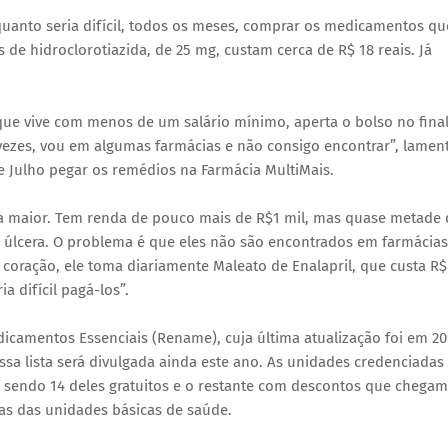
quanto seria difícil, todos os meses, comprar os medicamentos qu
s de hidroclorotiazida, de 25 mg, custam cerca de R$ 18 reais. Já
que vive com menos de um salário mínimo, aperta o bolso no fina
vezes, vou em algumas farmácias e não consigo encontrar”, lament
e Julho pegar os remédios na Farmácia MultiMais.
a maior. Tem renda de pouco mais de R$1 mil, mas quase metade
 úlcera. O problema é que eles não são encontrados em farmácias
oração, ele toma diariamente Maleato de Enalapril, que custa R$
a difícil pagá-los”.
camentos Essenciais (Rename), cuja última atualização foi em 20
sa lista será divulgada ainda este ano. As unidades credenciadas
 sendo 14 deles gratuitos e o restante com descontos que chegam
s das unidades básicas de saúde.