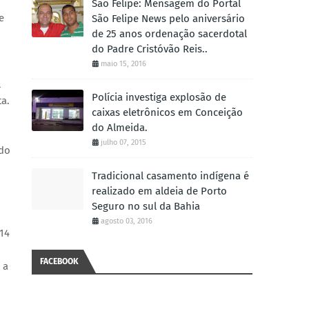
São Felipe: Mensagem do Portal
e
São Felipe News pelo aniversário
de 25 anos ordenação sacerdotal
do Padre Cristóvão Reis..
maio 15, 2016
l
Polícia investiga explosão de
a.
caixas eletrônicos em Conceição
do Almeida.
julho 07, 2015
 do
Tradicional casamento indígena é
realizado em aldeia de Porto
Seguro no sul da Bahia
agosto 03, 2016
14
FACEBOOK
 a