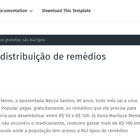
ocumentation
Download This Template
os gratuitos; são 842 tipos
 distribuição de remédios
rtenso, a aposentada Neuza Santos, 60 anos, todo mês vai a uma
opular pegar, gratuitamente, os remédios que ele precisa para
teria que desembolsar entre R$ 50 e R$ 100. Já dona Mariluce Meira
do não encontro o medicamento, costumo gastar mais de R$ 100 e
 locais onde a população tem acesso a 842 tipos de remédios