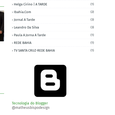
Helga Cirino | A TARDE
(1)
Ibahia.com
(2)
Jornal A Tarde
(3)
Leandro Da Silva
(3)
Paula A Jorna A Tarde
(1)
REDE BAHIA
(1)
TV SANTA CRUZ-REDE BAHIA
(1)
Tecnologia do Blogger
@matheusbispodesign