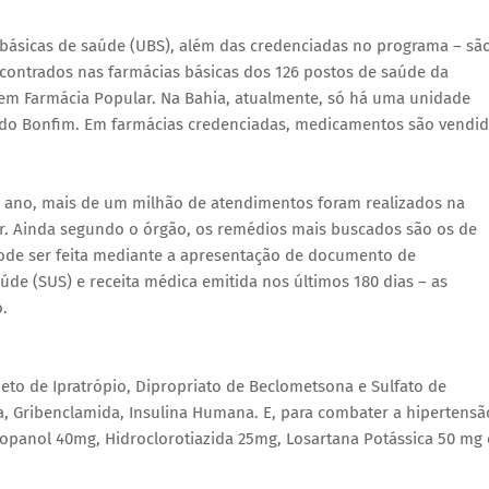
básicas de saúde (UBS), além das credenciadas no programa – sã
contrados nas farmácias básicas dos 126 postos de saúde da
Tem Farmácia Popular. Na Bahia, atualmente, só há uma unidade
o do Bonfim. Em farmácias credenciadas, medicamentos são vendi
e ano, mais de um milhão de atendimentos foram realizados na
r. Ainda segundo o órgão, os remédios mais buscados são os de
pode ser feita mediante a apresentação de documento de
úde (SUS) e receita médica emitida nos últimos 180 dias – as
.
to de Ipratrópio, Dipropriato de Beclometsona e Sulfato de
a, Gribenclamida, Insulina Humana. E, para combater a hipertensã
ropanol 40mg, Hidroclorotiazida 25mg, Losartana Potássica 50 mg 