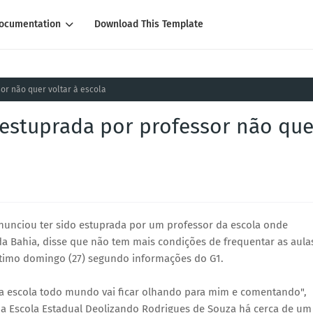
ocumentation
Download This Template
sor não quer voltar à escola
 estuprada por professor não que
nunciou ter sido estuprada por um professor da escola onde
da Bahia, disse que não tem mais condições de frequentar as aula
último domingo (27) segundo informações do G1.
a escola todo mundo vai ficar olhando para mim e comentando",
 na Escola Estadual Deolizando Rodrigues de Souza há cerca de um