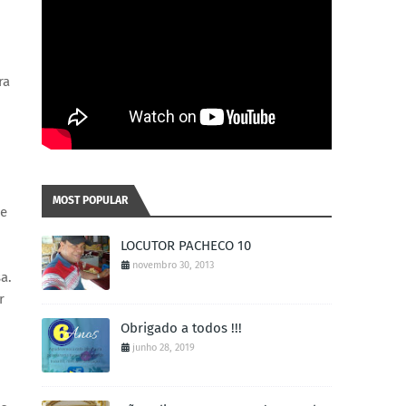
ra
MOST POPULAR
ue
LOCUTOR PACHECO 10
novembro 30, 2013
a.
r
Obrigado a todos !!!
junho 28, 2019