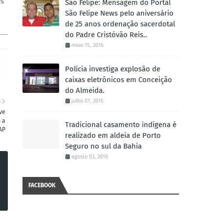
és
São Felipe: Mensagem do Portal
São Felipe News pelo aniversário
de 25 anos ordenação sacerdotal
do Padre Cristóvão Reis..
maio 15, 2016
Polícia investiga explosão de
caixas eletrônicos em Conceição
do Almeida.
julho 07, 2015
S
ve
 a
Tradicional casamento indígena é
AP
realizado em aldeia de Porto
Seguro no sul da Bahia
agosto 03, 2016
FACEBOOK