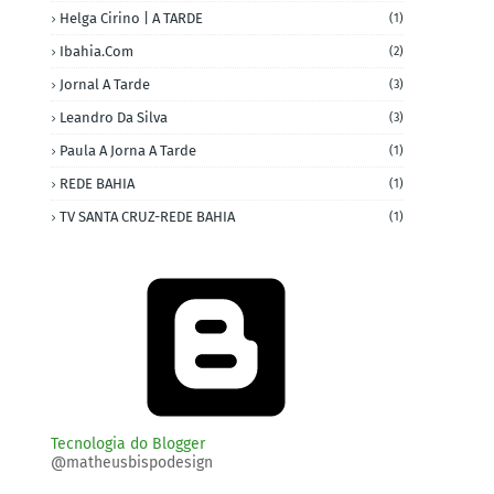
Helga Cirino | A TARDE
(1)
Ibahia.com
(2)
Jornal A Tarde
(3)
Leandro Da Silva
(3)
Paula A Jorna A Tarde
(1)
REDE BAHIA
(1)
TV SANTA CRUZ-REDE BAHIA
(1)
Tecnologia do Blogger
@matheusbispodesign