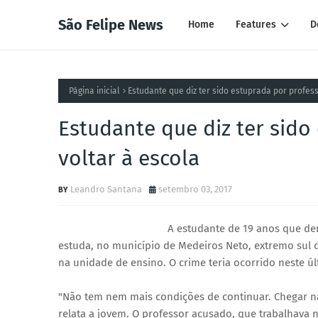
São Felipe News
Home
Features
D
Página inicial
Estudante que diz ter sido estuprada por profes
Estudante que diz ter sido
voltar à escola
Leandro Santana
setembro 03, 2017
A estudante de 19 anos que de
estuda, no município de Medeiros Neto, extremo sul 
na unidade de ensino. O crime teria ocorrido neste 
"Não tem nem mais condições de continuar. Chegar n
relata a jovem. O professor acusado, que trabalhava