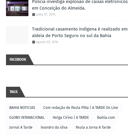
Polícia investiga explosão de caixas eletrônicos
em Conceição do Almeida.
julho 07, 2015
Tradicional casamento indígena é realizado em
aldeia de Porto Seguro no sul da Bahia
agosto 03, 2016
FACEBOOK
TAGS
BAHIA NOTICIAS
Com redação de Paula Pitta | A TARDE On Line
GLOBO INTANACIONAL
Helga Cirino | A TARDE
ibahia.com
Jornal A Tarde
leandro da silva
Paula a Jorna A Tarde