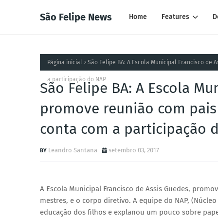
São Felipe News
Home
Features
D
Página inicial
São Felipe BA: A Escola Municipal Francisco de 
a participação do NAP
São Felipe BA: A Escola Mun
promove reunião com pais e
conta com a participação 
Leandro Santana
setembro 03, 2017
A Escola Municipal Francisco de Assis Guedes, promov
mestres, e o corpo diretivo. A equipe do NAP, (Núcle
educação dos filhos e explanou um pouco sobre papel