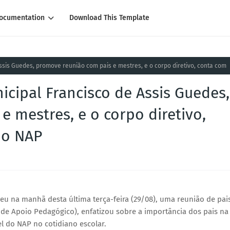
ocumentation
Download This Template
Assis Guedes, promove reunião com pais e mestres, e o corpo diretivo, conta com
icipal Francisco de Assis Guedes,
 mestres, e o corpo diretivo,
do NAP
eu na manhã desta última terça-feira (29/08), uma reunião de pai
o de Apoio Pedagógico), enfatizou sobre a importância dos pais na
 do NAP no cotidiano escolar.