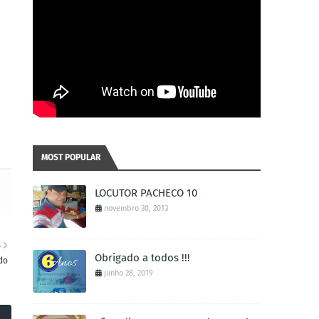
MOST POPULAR
LOCUTOR PACHECO 10
novembro 30, 2013
S
Obrigado a todos !!!
do
junho 28, 2019