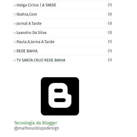
Helga Cirino | A TARDE
(1)
Ibahia.com
(2)
Jornal A Tarde
(3)
Leandro Da Silva
(3)
Paula A Jorna A Tarde
(1)
REDE BAHIA
(1)
TV SANTA CRUZ-REDE BAHIA
(1)
Tecnologia do Blogger
@matheusbispodesign