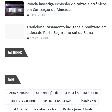
Polícia investiga explosão de caixas eletrônicos
em Conceição do Almeida.
julho 07, 2015
Tradicional casamento indígena é realizado em
aldeia de Porto Seguro no sul da Bahia
agosto 03, 2016
FACEBOOK
TAGS
BAHIA NOTICIAS
Com redação de Paula Pitta | A TARDE On Line
GLOBO INTANACIONAL
Helga Cirino | A TARDE
ibahia.com
Jornal A Tarde
leandro da silva
Paula a Jorna A Tarde