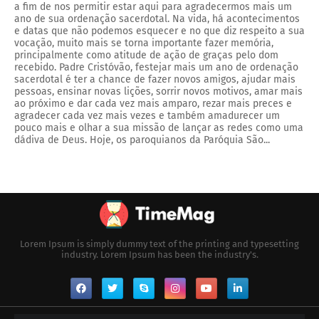
a fim de nos permitir estar aqui para agradecermos mais um
ano de sua ordenação sacerdotal. Na vida, há acontecimentos
e datas que não podemos esquecer e no que diz respeito a sua
vocação, muito mais se torna importante fazer memória,
principalmente como atitude de ação de graças pelo dom
recebido. Padre Cristóvão, festejar mais um ano de ordenação
sacerdotal é ter a chance de fazer novos amigos, ajudar mais
pessoas, ensinar novas lições, sorrir novos motivos, amar mais
ao próximo e dar cada vez mais amparo, rezar mais preces e
agradecer cada vez mais vezes e também amadurecer um
pouco mais e olhar a sua missão de lançar as redes como uma
dádiva de Deus. Hoje, os paroquianos da Paróquia São...
Lorem Ipsum is simply dummy text of the printing and typesetting
industry. Lorem Ipsum has been the industry's.