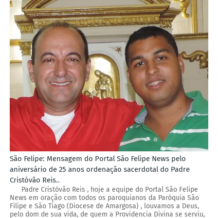
São Felipe: Mensagem do Portal São Felipe News pelo
aniversário de 25 anos ordenação sacerdotal do Padre
Cristóvão Reis..
Padre Cristóvão Reis , hoje a equipe do Portal São Felipe
News em oração com todos os paroquianos da Paróquia São
Filipe e São Tiago (Diocese de Amargosa) , louvamos a Deus,
pelo dom de sua vida, de quem a Providencia Divina se serviu,