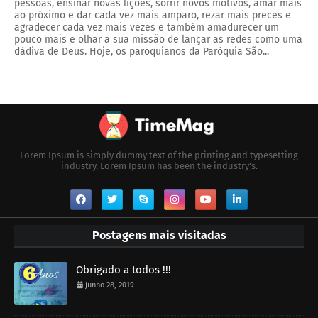
pessoas, ensinar novas lições, sorrir novos motivos, amar mais
ao próximo e dar cada vez mais amparo, rezar mais preces e
agradecer cada vez mais vezes e também amadurecer um
pouco mais e olhar a sua missão de lançar as redes como uma
dádiva de Deus. Hoje, os paroquianos da Paróquia São...
Lorem Ipsum is simply dummy text of the printing and typesetting
industry. Lorem Ipsum has been the industry's.
Postagens mais visitadas
Obrigado a todos !!!
junho 28, 2019