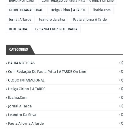
BAHIA NOTICIAS
Com redação de Paula Pitta | A TARDE On Line
GLOBO INTANACIONAL
Helga Cirino | A TARDE
ibahia.com
Jornal A Tarde
leandro da silva
Paula a Jorna A Tarde
REDE BAHIA
TV SANTA CRUZ-REDE BAHIA
CATEGORIES
BAHIA NOTICIAS
(2)
Com Redação De Paula Pitta | A TARDE On Line
(1)
GLOBO INTANACIONAL
(1)
Helga Cirino | A TARDE
(1)
Ibahia.com
(2)
Jornal A Tarde
(3)
Leandro Da Silva
(3)
Paula A Jorna A Tarde
(1)