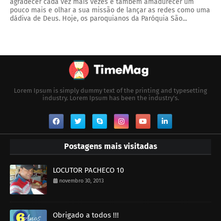
agradecer cada vez mais vezes e também amadurecer um
pouco mais e olhar a sua missão de lançar as redes como uma
dádiva de Deus. Hoje, os paroquianos da Paróquia São...
Lorem Ipsum is simply dummy text of the printing and typesetting
industry. Lorem Ipsum has been the industry's.
Postagens mais visitadas
LOCUTOR PACHECO 10
novembro 30, 2013
Obrigado a todos !!!