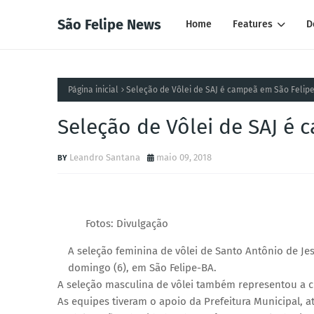
São Felipe News
Home
Features
D
Página inicial
Seleção de Vôlei de SAJ é campeã em São Felip
Seleção de Vôlei de SAJ é
Leandro Santana
maio 09, 2018
Fotos: Divulgação
A seleção feminina de vôlei de Santo Antônio de J
domingo (6), em São Felipe-BA.
A seleção masculina de vôlei também representou a c
As equipes tiveram o apoio da Prefeitura Municipal, a