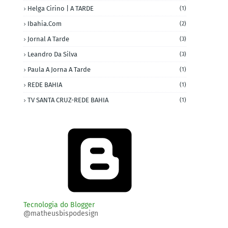
Helga Cirino | A TARDE
(1)
Ibahia.com
(2)
Jornal A Tarde
(3)
Leandro Da Silva
(3)
Paula A Jorna A Tarde
(1)
REDE BAHIA
(1)
TV SANTA CRUZ-REDE BAHIA
(1)
Tecnologia do Blogger
@matheusbispodesign