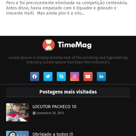
Peru e foi precocemente eliminada na competição centenária.
Antes disso, havia empatado com o Equador e goleado o
inocente Haiti. Mas ainda pior é a situ...
Lorem Ipsum is simply dummy text of the printing and typesetting
industry. Lorem Ipsum has been the industry's.
Postagens mais visitadas
LOCUTOR PACHECO 10
novembro 30, 2013
Obrigado a todos !!!