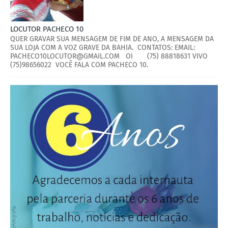
LOCUTOR PACHECO 10
QUER GRAVAR SUA MENSAGEM DE FIM DE ANO, A MENSAGEM DA
SUA LOJA COM A VOZ GRAVE DA BAHIA. CONTATOS: EMAIL:
PACHECO10LOCUTOR@GMAIL.COM OI (75) 88818631 VIVO
(75)98656022 VOCÊ FALA COM PACHECO 10.