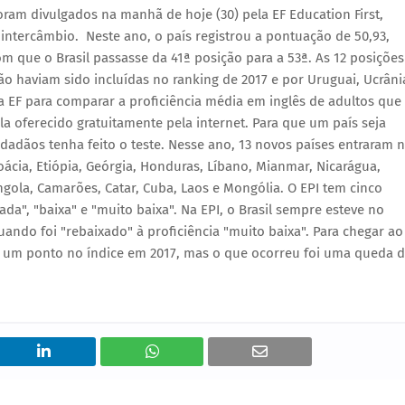
oram divulgados na manhã de hoje (30) pela EF Education First,
intercâmbio. Neste ano, o país registrou a pontuação de 50,93,
om que o Brasil passasse da 41ª posição para a 53ª. As 12 posições
 haviam sido incluídas no ranking de 2017 e por Uruguai, Ucrâni
la EF para comparar a proficiência média em inglês de adultos que
a oferecido gratuitamente pela internet. Para que um país seja
adãos tenha feito o teste. Nesse ano, 13 novos países entraram 
Croácia, Etiópia, Geórgia, Honduras, Líbano, Mianmar, Nicarágua,
ngola, Camarões, Catar, Cuba, Laos e Mongólia. O EPI tem cinco
rada", "baixa" e "muito baixa". Na EPI, o Brasil sempre esteve no
uando foi "rebaixado" à proficiência "muito baixa". Para chegar ao
se um ponto no índice em 2017, mas o que ocorreu foi uma queda 