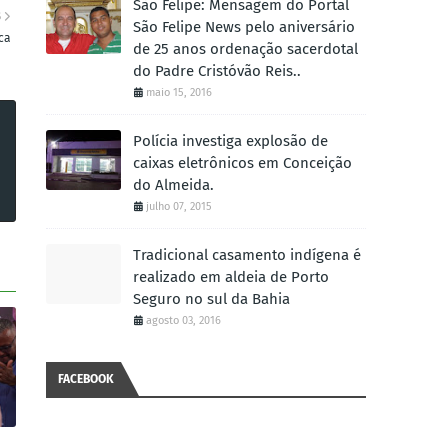
São Felipe: Mensagem do Portal
S
São Felipe News pelo aniversário
ca
de 25 anos ordenação sacerdotal
do Padre Cristóvão Reis..
maio 15, 2016
Polícia investiga explosão de
caixas eletrônicos em Conceição
do Almeida.
julho 07, 2015
Tradicional casamento indígena é
realizado em aldeia de Porto
Seguro no sul da Bahia
agosto 03, 2016
FACEBOOK