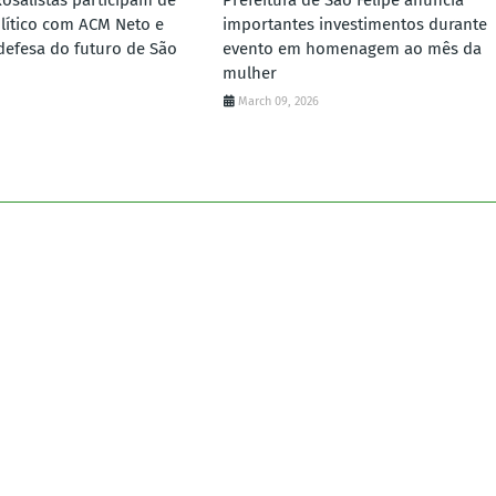
Rosalistas participam de
Prefeitura de São Felipe anuncia
lítico com ACM Neto e
importantes investimentos durante
defesa do futuro de São
evento em homenagem ao mês da
mulher
March 09, 2026