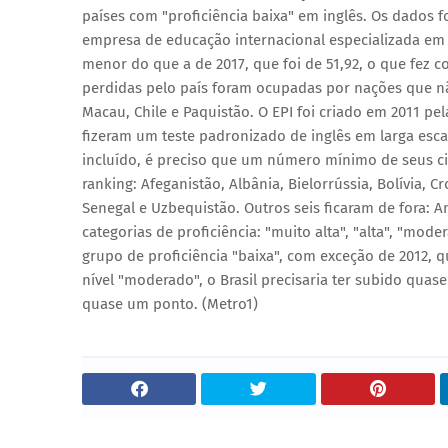
países com "proficiência baixa" em inglês. Os dados f
empresa de educação internacional especializada em 
menor do que a de 2017, que foi de 51,92, o que fez c
perdidas pelo país foram ocupadas por nações que não
Macau, Chile e Paquistão. O EPI foi criado em 2011 pe
fizeram um teste padronizado de inglês em larga escal
incluído, é preciso que um número mínimo de seus cid
ranking: Afeganistão, Albânia, Bielorrússia, Bolívia, 
Senegal e Uzbequistão. Outros seis ficaram de fora: A
categorias de proficiência: "muito alta", "alta", "mode
grupo de proficiência "baixa", com exceção de 2012, q
nível "moderado", o Brasil precisaria ter subido qua
quase um ponto. (Metro1)