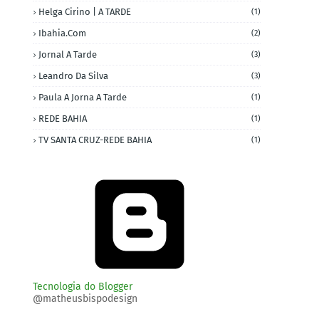
Helga Cirino | A TARDE
(1)
Ibahia.com
(2)
Jornal A Tarde
(3)
Leandro Da Silva
(3)
Paula A Jorna A Tarde
(1)
REDE BAHIA
(1)
TV SANTA CRUZ-REDE BAHIA
(1)
Tecnologia do Blogger
@matheusbispodesign