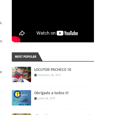
a,
no
MOST POPULAR
LOCUTOR PACHECO 10
de
novembro 30, 2013
Obrigado a todos !!!
junho 28, 2019