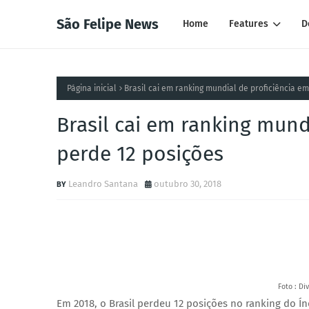
São Felipe News
Home
Features
D
Página inicial
Brasil cai em ranking mundial de proficiência em
Brasil cai em ranking mund
perde 12 posições
Leandro Santana
outubro 30, 2018
Foto : D
Em 2018, o Brasil perdeu 12 posições no ranking do Ín