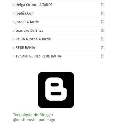
Helga Cirino | A TARDE
(1)
Ibahia.com
(2)
Jornal A Tarde
(3)
Leandro Da Silva
(3)
Paula A Jorna A Tarde
(1)
REDE BAHIA
(1)
TV SANTA CRUZ-REDE BAHIA
(1)
Tecnologia do Blogger
@matheusbispodesign