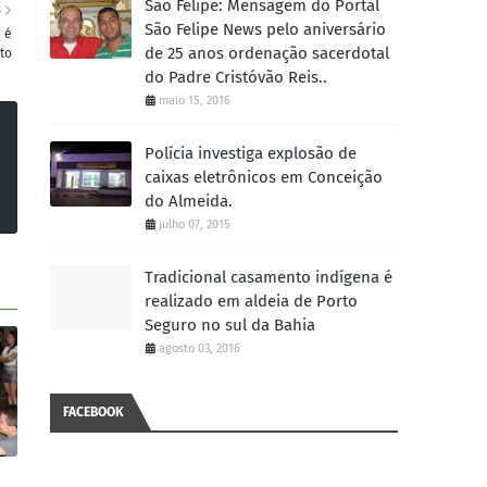
São Felipe: Mensagem do Portal
S
São Felipe News pelo aniversário
 é
de 25 anos ordenação sacerdotal
ito
do Padre Cristóvão Reis..
maio 15, 2016
Polícia investiga explosão de
caixas eletrônicos em Conceição
do Almeida.
julho 07, 2015
Tradicional casamento indígena é
realizado em aldeia de Porto
Seguro no sul da Bahia
agosto 03, 2016
FACEBOOK