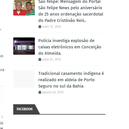
São Felipe: Mensagem do Portal
São Felipe News pelo aniversário
de 25 anos ordenação sacerdotal
do Padre Cristóvão Reis..
maio 15, 2016
,
Polícia investiga explosão de
caixas eletrônicos em Conceição
do Almeida.
no
julho 07, 2015
ara
Tradicional casamento indígena é
realizado em aldeia de Porto
Seguro no sul da Bahia
agosto 03, 2016
FACEBOOK
S
oi
pe