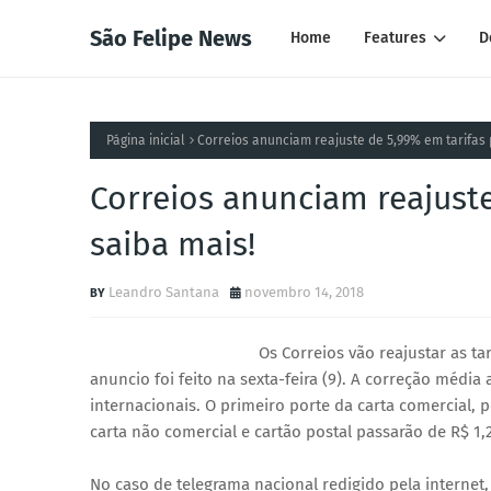
São Felipe News
Home
Features
D
Página inicial
Correios anunciam reajuste de 5,99% em tarifas p
Correios anunciam reajuste
saiba mais!
Leandro Santana
novembro 14, 2018
Os Correios vão reajustar as ta
anuncio foi feito na sexta-feira (9). A correção média
internacionais. O primeiro porte da carta comercial, p
carta não comercial e cartão postal passarão de R$ 1,2
No caso de telegrama nacional redigido pela internet, a