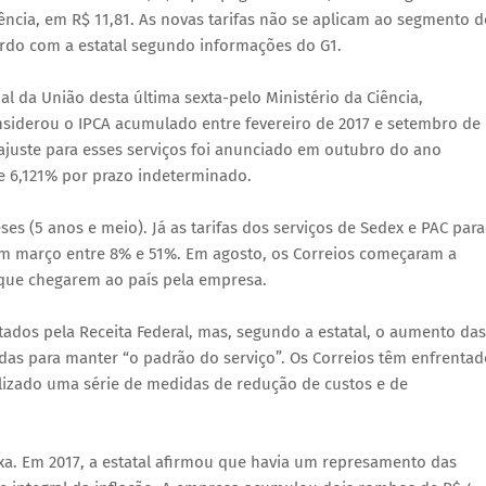
ência, em R$ 11,81. As novas tarifas não se aplicam ao segmento d
rdo com a estatal segundo informações do G1.
ial da União desta última sexta-pelo Ministério da Ciência,
nsiderou o IPCA acumulado entre fevereiro de 2017 e setembro de
ajuste para esses serviços foi anunciado em outubro do ano
de 6,121% por prazo indeterminado.
es (5 anos e meio). Já as tarifas dos serviços de Sedex e PAC para
 em março entre 8% e 51%. Em agosto, os Correios começaram a
 que chegarem ao país pela empresa.
tados pela Receita Federal, mas, segundo a estatal, o aumento das
as para manter “o padrão do serviço”. Os Correios têm enfrentad
ealizado uma série de medidas de redução de custos e de
ixa. Em 2017, a estatal afirmou que havia um represamento das