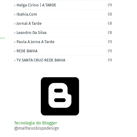
Helga Cirino | A TARDE
(1)
Ibahia.com
(2)
Jornal A Tarde
(3)
Leandro Da Silva
(3)
Paula A Jorna A Tarde
(1)
REDE BAHIA
(1)
TV SANTA CRUZ-REDE BAHIA
(1)
Tecnologia do Blogger
@matheusbispodesign