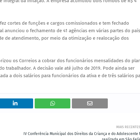
e integral da inflação. A empresa acumulou dois rombos de R$ 4
, fez cortes de funções e cargos comissionados e tem fechado
al anunciou o fechamento de 41 agências em várias partes do país
e de atendimento, por meio da otimização e realocação dos
orizou os Correios a cobrar dos funcionários mensalidades do pla
 trabalhador. A decisão vale até julho de 2019. Pode ainda ser
da a dois salários para funcionários da ativa e de três salários p
MAIS RECENTE
IV Conferência Municipal dos Direitos da Criança e do Adolescente f
realizada em São Feli