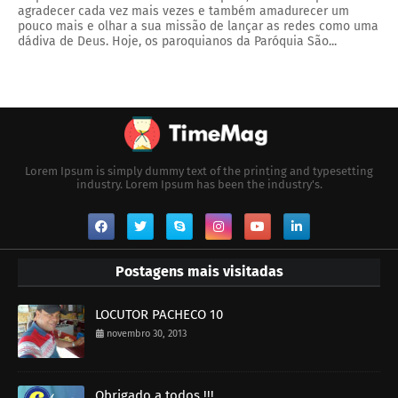
agradecer cada vez mais vezes e também amadurecer um
pouco mais e olhar a sua missão de lançar as redes como uma
dádiva de Deus. Hoje, os paroquianos da Paróquia São...
Lorem Ipsum is simply dummy text of the printing and typesetting
industry. Lorem Ipsum has been the industry's.
Postagens mais visitadas
LOCUTOR PACHECO 10
novembro 30, 2013
Obrigado a todos !!!