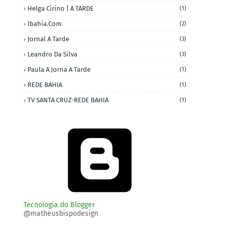
Helga Cirino | A TARDE
(1)
Ibahia.com
(2)
Jornal A Tarde
(3)
Leandro Da Silva
(3)
Paula A Jorna A Tarde
(1)
REDE BAHIA
(1)
TV SANTA CRUZ-REDE BAHIA
(1)
Tecnologia do Blogger
@matheusbispodesign