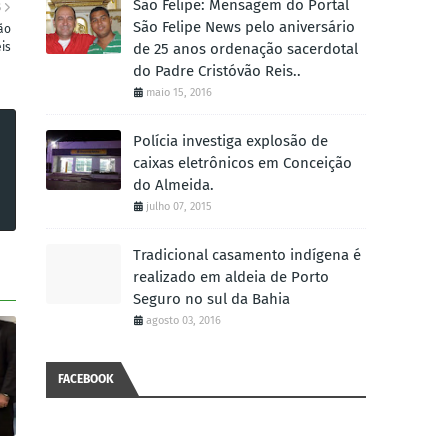
São Felipe: Mensagem do Portal
S
São Felipe News pelo aniversário
ão
éis
de 25 anos ordenação sacerdotal
do Padre Cristóvão Reis..
maio 15, 2016
Polícia investiga explosão de
caixas eletrônicos em Conceição
do Almeida.
julho 07, 2015
Tradicional casamento indígena é
realizado em aldeia de Porto
Seguro no sul da Bahia
agosto 03, 2016
FACEBOOK