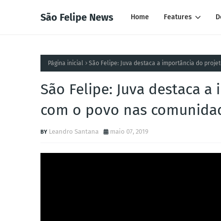
São Felipe News
Home
Features
D
Página inicial
São Felipe: Juva destaca a importância do proj
São Felipe: Juva destaca a 
com o povo nas comunida
Leandro Santana
maio 07, 2019