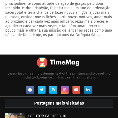
principalmente como atitude de ação de graças pelo dom
recebido. Padre Cristóvão, festejar mais um ano de ordenação
sacerdotal é ter a chance de fazer novos amigos, ajudar mais
pessoas, ensinar novas lições, sorrir novos motivos, amar mais
ao próximo e dar cada vez mais amparo, rezar mais preces e
agradecer cada vez mais vezes e também amadurecer um
pouco mais e olhar a sua missão de lançar as redes como uma
dádiva de Deus. Hoje, os paroquianos da Paróquia São...
Lorem Ipsum is simply dummy text of the printing and typesetting
industry. Lorem Ipsum has been the industry's.
Postagens mais visitadas
LOCUTOR PACHECO 10