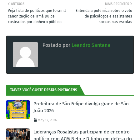
ANTIGOS
MAIS RECENTES
Veja lista de políticos que foram à
Entenda a polêmica sobre o veto
canonização de Irmã Dulce
de psicólogos e assistentes
custeados por dinheiro público
sociais nas escolas
Postado por
Leandro Santana
TALVEZ VOCÊ GOSTE DESTAS POSTAGENS
Prefeitura de São Felipe divulga grade de São
João 2026
May 12, 2026
Lideranças Rosalistas participam de encontro
político com ACM Neto e Ditinho em defesa do