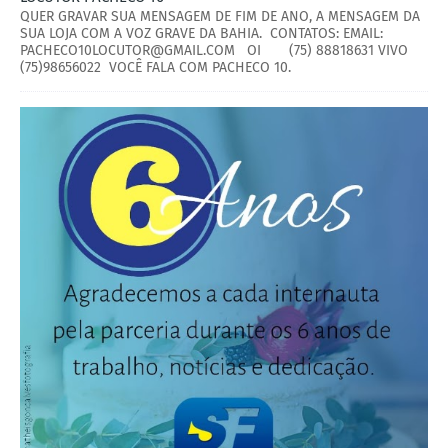
QUER GRAVAR SUA MENSAGEM DE FIM DE ANO, A MENSAGEM DA
SUA LOJA COM A VOZ GRAVE DA BAHIA. CONTATOS: EMAIL:
PACHECO10LOCUTOR@GMAIL.COM OI (75) 88818631 VIVO
(75)98656022 VOCÊ FALA COM PACHECO 10.