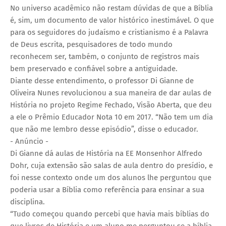
No universo acadêmico não restam dúvidas de que a Bíblia
é, sim, um documento de valor histórico inestimável. O que
para os seguidores do judaísmo e cristianismo é a Palavra
de Deus escrita, pesquisadores de todo mundo
reconhecem ser, também, o conjunto de registros mais
bem preservado e confiável sobre a antiguidade.
Diante desse entendimento, o professor Di Gianne de
Oliveira Nunes revolucionou a sua maneira de dar aulas de
História no projeto Regime Fechado, Visão Aberta, que deu
a ele o Prêmio Educador Nota 10 em 2017. “Não tem um dia
que não me lembro desse episódio”, disse o educador.
- Anúncio -
Di Gianne dá aulas de História na EE Monsenhor Alfredo
Dohr, cuja extensão são salas de aula dentro do presídio, e
foi nesse contexto onde um dos alunos lhe perguntou que
poderia usar a Bíblia como referência para ensinar a sua
disciplina.
“Tudo começou quando percebi que havia mais bíblias do
que livros de História e um aluno me perguntou se a bíblia