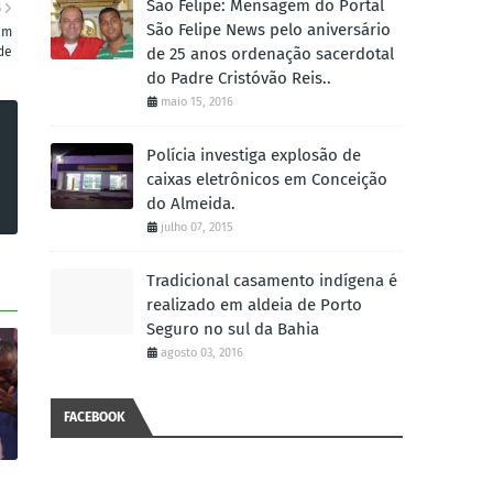
São Felipe: Mensagem do Portal
S
São Felipe News pelo aniversário
em
de
de 25 anos ordenação sacerdotal
do Padre Cristóvão Reis..
maio 15, 2016
Polícia investiga explosão de
caixas eletrônicos em Conceição
do Almeida.
julho 07, 2015
Tradicional casamento indígena é
realizado em aldeia de Porto
Seguro no sul da Bahia
agosto 03, 2016
FACEBOOK