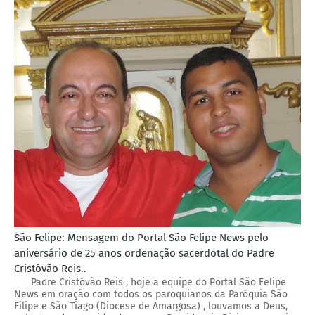
São Felipe: Mensagem do Portal São Felipe News pelo
aniversário de 25 anos ordenação sacerdotal do Padre
Cristóvão Reis..
Padre Cristóvão Reis , hoje a equipe do Portal São Felipe
News em oração com todos os paroquianos da Paróquia São
Filipe e São Tiago (Diocese de Amargosa) , louvamos a Deus,