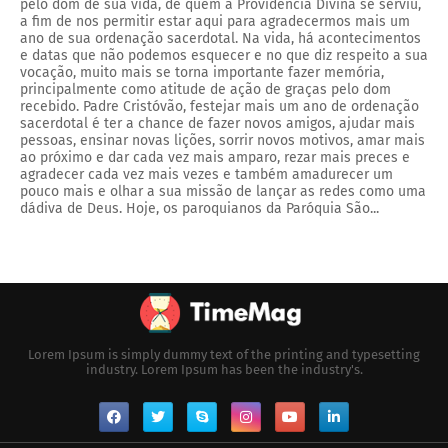
pelo dom de sua vida, de quem a Providencia Divina se serviu,
a fim de nos permitir estar aqui para agradecermos mais um
ano de sua ordenação sacerdotal. Na vida, há acontecimentos
e datas que não podemos esquecer e no que diz respeito a sua
vocação, muito mais se torna importante fazer memória,
principalmente como atitude de ação de graças pelo dom
recebido. Padre Cristóvão, festejar mais um ano de ordenação
sacerdotal é ter a chance de fazer novos amigos, ajudar mais
pessoas, ensinar novas lições, sorrir novos motivos, amar mais
ao próximo e dar cada vez mais amparo, rezar mais preces e
agradecer cada vez mais vezes e também amadurecer um
pouco mais e olhar a sua missão de lançar as redes como uma
dádiva de Deus. Hoje, os paroquianos da Paróquia São...
Lorem Ipsum is simply dummy text of the printing and typesetting
industry. Lorem Ipsum has been the industry's.