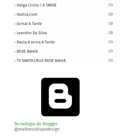
Helga Cirino | A TARDE
(1)
Ibahia.com
(2)
Jornal A Tarde
(3)
Leandro Da Silva
(3)
Paula A Jorna A Tarde
(1)
REDE BAHIA
(1)
TV SANTA CRUZ-REDE BAHIA
(1)
Tecnologia do Blogger
@matheusbispodesign