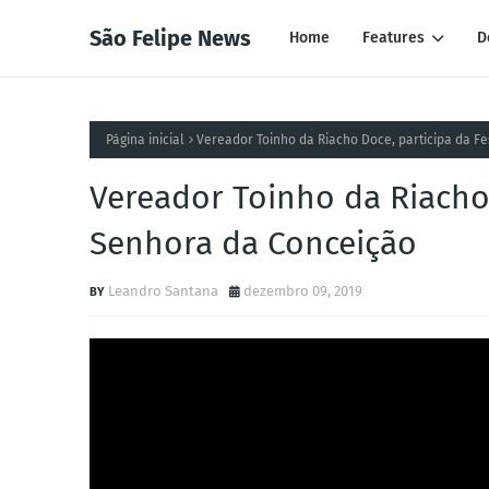
São Felipe News
Home
Features
D
Página inicial
Vereador Toinho da Riacho Doce, participa da F
Vereador Toinho da Riacho 
Senhora da Conceição
Leandro Santana
dezembro 09, 2019