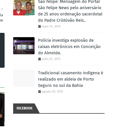
São Felipe: Mensagem do Portal
São Felipe News pelo aniversário
S
de 25 anos ordenação sacerdotal
la
do Padre Cristóvão Reis..
pe
maio 15, 2016
Polícia investiga explosão de
caixas eletrônicos em Conceição
do Almeida.
julho 07, 2015
Tradicional casamento indígena é
realizado em aldeia de Porto
Seguro no sul da Bahia
agosto 03, 2016
FACEBOOK