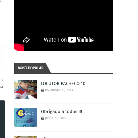
a
MOST POPULAR
S
LOCUTOR PACHECO 10
pa
novembro 30, 2013
Obrigado a todos !!!
junho 28, 2019