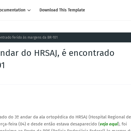
ocumentation
Download This Template
ontrado ferido às margens da BR-101
andar do HRSAJ, é encontrado
01
ado do 3º andar da ala ortopédica do HRSAJ (Hospital Regional de
rça-feira (04) e desde então estava desaparecido (
veja aqui
), foi