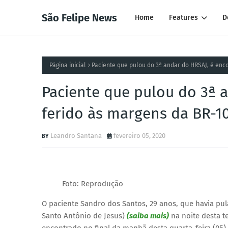
São Felipe News
Home
Features
D
Página inicial
Paciente que pulou do 3ª andar do HRSAJ, é enc
Paciente que pulou do 3ª 
ferido às margens da BR-1
Leandro Santana
fevereiro 05, 2020
Foto: Reprodução
O paciente Sandro dos Santos, 29 anos, que havia pul
Santo Antônio de Jesus)
(saiba mais)
na noite desta te