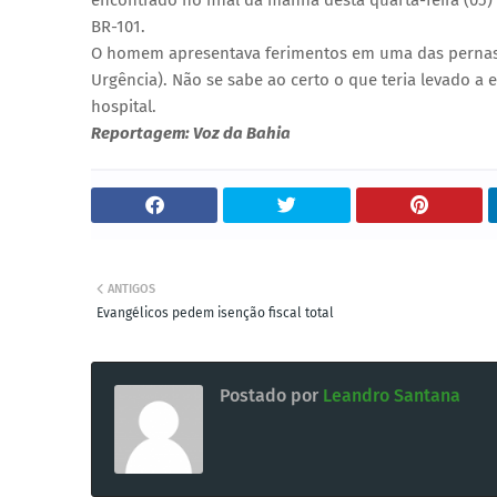
encontrado no final da manhã desta quarta-feira (05)
BR-101.
O homem apresentava ferimentos em uma das pernas,
Urgência). Não se sabe ao certo o que teria levado a 
hospital.
Reportagem: Voz da Bahia
ANTIGOS
Evangélicos pedem isenção fiscal total
Postado por
Leandro Santana