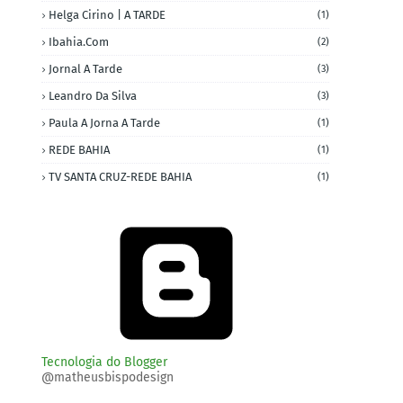
Helga Cirino | A TARDE
(1)
Ibahia.com
(2)
Jornal A Tarde
(3)
Leandro Da Silva
(3)
Paula A Jorna A Tarde
(1)
REDE BAHIA
(1)
TV SANTA CRUZ-REDE BAHIA
(1)
Tecnologia do Blogger
@matheusbispodesign