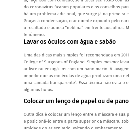
la, faça isso com cuidado, sem tocar seu rosto com 
do coronavírus ficaram populares e os conselhos par
há um problema adicional, que surge já na primeira 
Graças à condensação, o ar quente expirado pelo nariz
o resultado é aquela “neblina” em frente aos olhos.
fenômeno.
Lavar os óculos com água e sabão
Uma das dicas mais simples foi recomendada em 2011 
College of Surgeons of England. Simples mesmo: lavar
ar livre ou enxugá-los com um pano macio. A lavagem
impedir que as moléculas de água produzam uma neb
uma camada transparente”. Essa técnica não evita o 
algumas horas.
Colocar um lenço de papel ou de pano 
Outra dica é colocar um lenço entre a máscara e sua
e posicioná-lo entre a parte superior da máscara, sob
umidade do ar expirado, evitando o embaçamento.