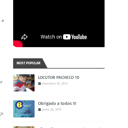
,
, e
MOST POPULAR
LOCUTOR PACHECO 10
or
novembro 30, 2013
Obrigado a todos !!!
junho 28, 2019
ço