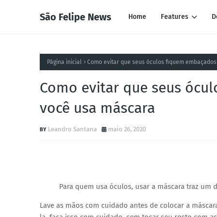
São Felipe News
Home
Features
D
Página inicial
Como evitar que seus óculos fiquem embaçado
Como evitar que seus ócu
você usa máscara
Leandro Santana
maio 26, 2020
Para quem usa óculos, usar a máscara traz um d
Lave as mãos com cuidado antes de colocar a máscara. 