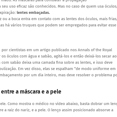
as mãos. As máscaras para combater a propagação
a seu uso eficaz são conhecidos. Mas no caso de quem usa óculos
expiração:
lentes embaçadas.
 ou a boca entra em contato com as lentes dos óculos, mais frias
 Mas há vários truques que podem ser empregados para evitar esse
por cientistas em um artigo publicado nos Annals of the Royal
 os óculos com água e sabão, agitá-los e então deixá-los secar ao
 com sabão deixa uma camada fina sobre as lentes, e isso deve
ulização. Em vez disso, elas se espalham “de modo uniforme em
embaçamento por um dia inteiro, mas deve resolver o problema p
entre a máscara e a pele
 pele. Como mostra o médico no vídeo abaixo, basta dobrar um len
re a raiz do nariz, e a pele. O lenço assim posicionado absorve a