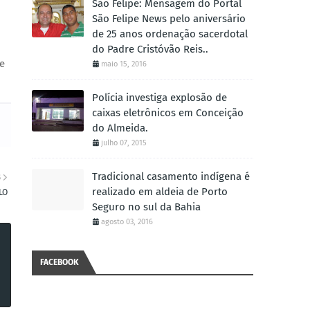
São Felipe: Mensagem do Portal
São Felipe News pelo aniversário
de 25 anos ordenação sacerdotal
do Padre Cristóvão Reis..
e
maio 15, 2016
Polícia investiga explosão de
caixas eletrônicos em Conceição
do Almeida.
julho 07, 2015
Tradicional casamento indígena é
S
realizado em aldeia de Porto
LO
Seguro no sul da Bahia
agosto 03, 2016
FACEBOOK