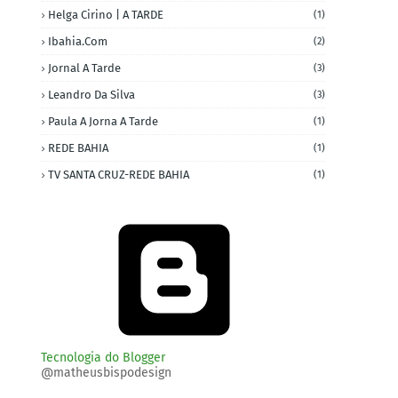
Helga Cirino | A TARDE
(1)
Ibahia.com
(2)
Jornal A Tarde
(3)
Leandro Da Silva
(3)
Paula A Jorna A Tarde
(1)
REDE BAHIA
(1)
TV SANTA CRUZ-REDE BAHIA
(1)
Tecnologia do Blogger
@matheusbispodesign