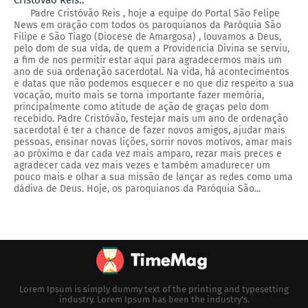
Padre Cristóvão Reis , hoje a equipe do Portal São Felipe
News em oração com todos os paroquianos da Paróquia São
Filipe e São Tiago (Diocese de Amargosa) , louvamos a Deus,
pelo dom de sua vida, de quem a Providencia Divina se serviu,
a fim de nos permitir estar aqui para agradecermos mais um
ano de sua ordenação sacerdotal. Na vida, há acontecimentos
e datas que não podemos esquecer e no que diz respeito a sua
vocação, muito mais se torna importante fazer memória,
principalmente como atitude de ação de graças pelo dom
recebido. Padre Cristóvão, festejar mais um ano de ordenação
sacerdotal é ter a chance de fazer novos amigos, ajudar mais
pessoas, ensinar novas lições, sorrir novos motivos, amar mais
ao próximo e dar cada vez mais amparo, rezar mais preces e
agradecer cada vez mais vezes e também amadurecer um
pouco mais e olhar a sua missão de lançar as redes como uma
dádiva de Deus. Hoje, os paroquianos da Paróquia São...
Lorem Ipsum is simply dummy text of the printing and typesetting
industry. Lorem Ipsum has been the industry's.