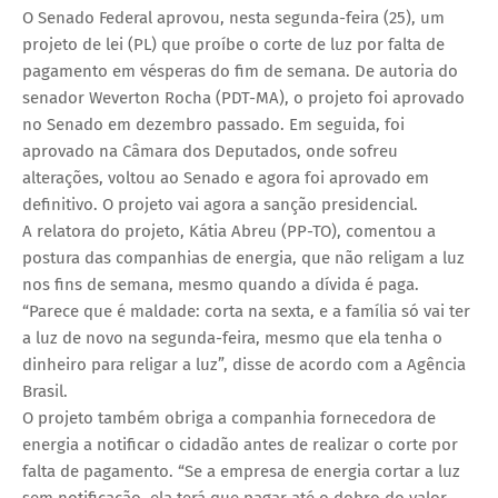
O Senado Federal aprovou, nesta segunda-feira (25), um
projeto de lei (PL) que proíbe o corte de luz por falta de
pagamento em vésperas do fim de semana. De autoria do
senador Weverton Rocha (PDT-MA), o projeto foi aprovado
no Senado em dezembro passado. Em seguida, foi
aprovado na Câmara dos Deputados, onde sofreu
alterações, voltou ao Senado e agora foi aprovado em
definitivo. O projeto vai agora a sanção presidencial.
A relatora do projeto, Kátia Abreu (PP-TO), comentou a
postura das companhias de energia, que não religam a luz
nos fins de semana, mesmo quando a dívida é paga.
“Parece que é maldade: corta na sexta, e a família só vai ter
a luz de novo na segunda-feira, mesmo que ela tenha o
dinheiro para religar a luz”, disse de acordo com a Agência
Brasil.
O projeto também obriga a companhia fornecedora de
energia a notificar o cidadão antes de realizar o corte por
falta de pagamento. “Se a empresa de energia cortar a luz
sem notificação, ela terá que pagar até o dobro do valor