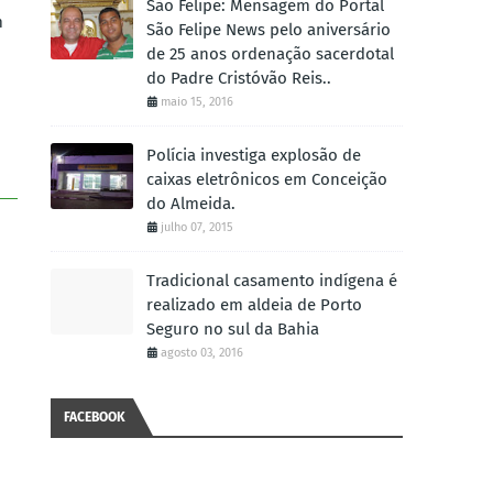
São Felipe: Mensagem do Portal
m
São Felipe News pelo aniversário
de 25 anos ordenação sacerdotal
do Padre Cristóvão Reis..
maio 15, 2016
Polícia investiga explosão de
caixas eletrônicos em Conceição
do Almeida.
julho 07, 2015
Tradicional casamento indígena é
realizado em aldeia de Porto
Seguro no sul da Bahia
agosto 03, 2016
FACEBOOK