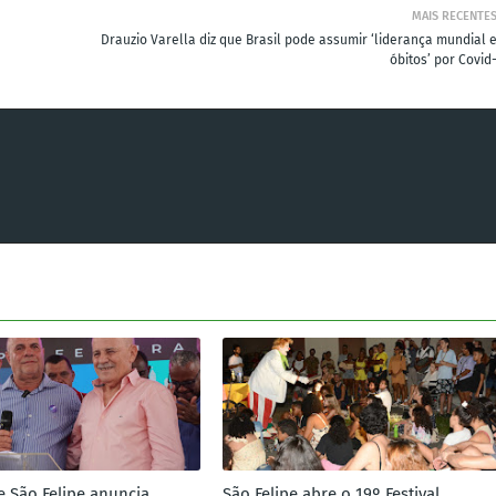
MAIS RECENTE
Drauzio Varella diz que Brasil pode assumir ‘liderança mundial 
óbitos’ por Covid
e São Felipe anuncia
São Felipe abre o 19º Festival