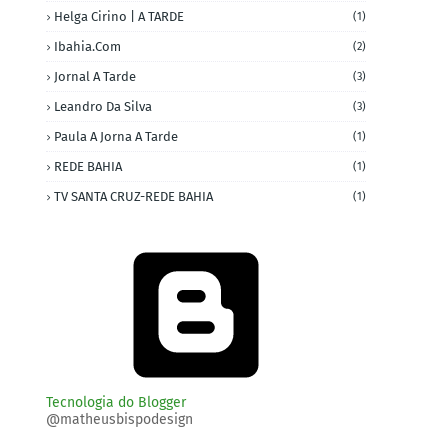
Helga Cirino | A TARDE
(1)
Ibahia.com
(2)
Jornal A Tarde
(3)
Leandro Da Silva
(3)
Paula A Jorna A Tarde
(1)
REDE BAHIA
(1)
TV SANTA CRUZ-REDE BAHIA
(1)
Tecnologia do Blogger
@matheusbispodesign