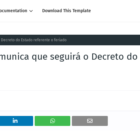
ocumentation
Download This Template
 Decreto do Estado referente o feriado
omunica que seguirá o Decreto do