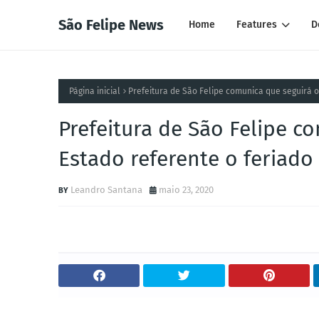
São Felipe News
Home
Features
D
Página inicial
Prefeitura de São Felipe comunica que seguirá o
Prefeitura de São Felipe c
Estado referente o feriado
Leandro Santana
maio 23, 2020