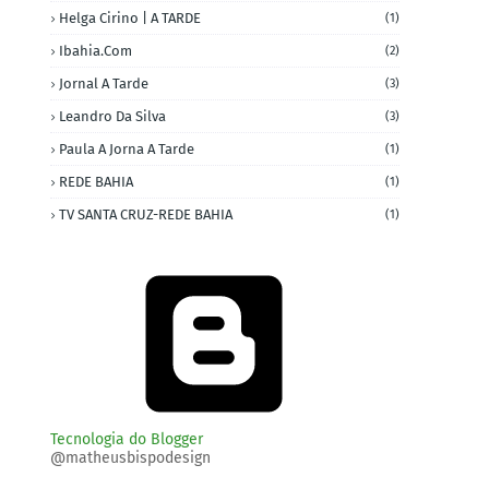
Helga Cirino | A TARDE
(1)
Ibahia.com
(2)
Jornal A Tarde
(3)
Leandro Da Silva
(3)
Paula A Jorna A Tarde
(1)
REDE BAHIA
(1)
TV SANTA CRUZ-REDE BAHIA
(1)
Tecnologia do Blogger
@matheusbispodesign