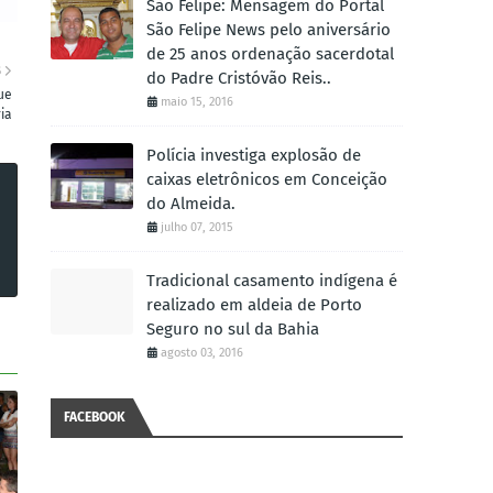
São Felipe: Mensagem do Portal
São Felipe News pelo aniversário
de 25 anos ordenação sacerdotal
S
do Padre Cristóvão Reis..
ue
maio 15, 2016
ia
Polícia investiga explosão de
caixas eletrônicos em Conceição
do Almeida.
julho 07, 2015
Tradicional casamento indígena é
realizado em aldeia de Porto
Seguro no sul da Bahia
agosto 03, 2016
FACEBOOK