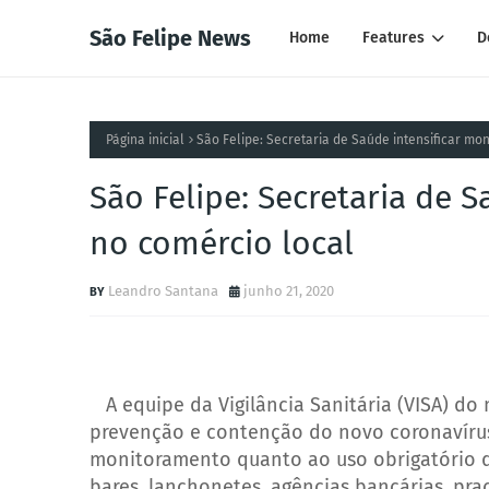
São Felipe News
Home
Features
D
Página inicial
São Felipe: Secretaria de Saúde intensificar mo
São Felipe: Secretaria de 
no comércio local
Leandro Santana
junho 21, 2020
A equipe da Vigilância Sanitária (VISA) d
prevenção e contenção do novo coronavírus (
monitoramento quanto ao uso obrigatório de
bares, lanchonetes, agências bancárias, praç