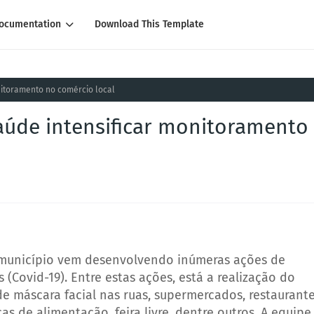
ocumentation
Download This Template
nitoramento no comércio local
Saúde intensificar monitoramento
o município vem desenvolvendo inúmeras ações de
Covid-19). Entre estas ações, está a realização do
 máscara facial nas ruas, supermercados, restaurante
as de alimentação, feira livre, dentre outros. A equipe