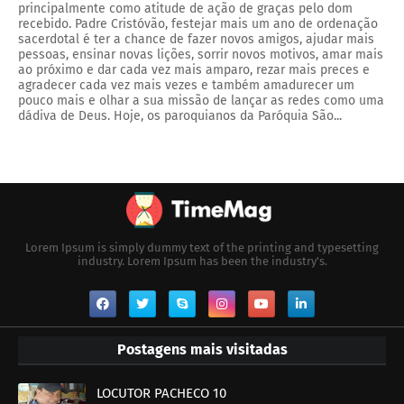
principalmente como atitude de ação de graças pelo dom
recebido. Padre Cristóvão, festejar mais um ano de ordenação
sacerdotal é ter a chance de fazer novos amigos, ajudar mais
pessoas, ensinar novas lições, sorrir novos motivos, amar mais
ao próximo e dar cada vez mais amparo, rezar mais preces e
agradecer cada vez mais vezes e também amadurecer um
pouco mais e olhar a sua missão de lançar as redes como uma
dádiva de Deus. Hoje, os paroquianos da Paróquia São...
Lorem Ipsum is simply dummy text of the printing and typesetting
industry. Lorem Ipsum has been the industry's.
Postagens mais visitadas
LOCUTOR PACHECO 10