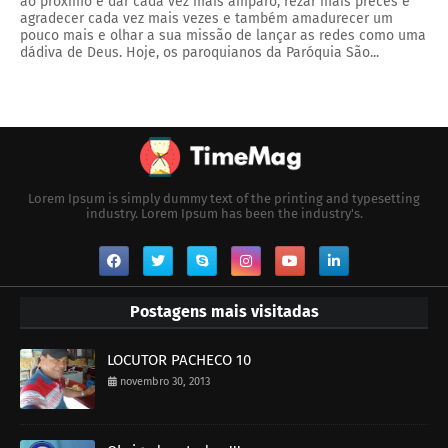
ao próximo e dar cada vez mais amparo, rezar mais preces e
agradecer cada vez mais vezes e também amadurecer um
pouco mais e olhar a sua missão de lançar as redes como uma
dádiva de Deus. Hoje, os paroquianos da Paróquia São...
Lorem Ipsum is simply dummy text of the printing and typesetting
industry. Lorem Ipsum has been the industry's.
Postagens mais visitadas
LOCUTOR PACHECO 10
novembro 30, 2013