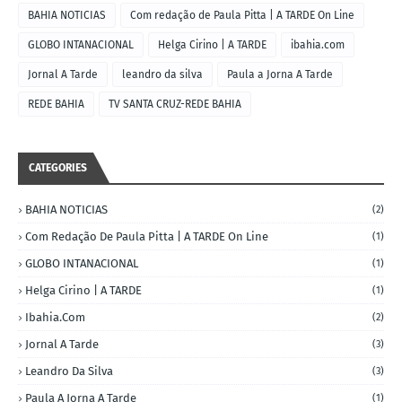
BAHIA NOTICIAS
Com redação de Paula Pitta | A TARDE On Line
GLOBO INTANACIONAL
Helga Cirino | A TARDE
ibahia.com
Jornal A Tarde
leandro da silva
Paula a Jorna A Tarde
REDE BAHIA
TV SANTA CRUZ-REDE BAHIA
CATEGORIES
BAHIA NOTICIAS
(2)
Com Redação De Paula Pitta | A TARDE On Line
(1)
GLOBO INTANACIONAL
(1)
Helga Cirino | A TARDE
(1)
Ibahia.com
(2)
Jornal A Tarde
(3)
Leandro Da Silva
(3)
Paula A Jorna A Tarde
(1)