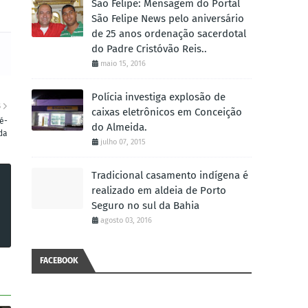
São Felipe: Mensagem do Portal
São Felipe News pelo aniversário
de 25 anos ordenação sacerdotal
do Padre Cristóvão Reis..
maio 15, 2016
Polícia investiga explosão de
S
caixas eletrônicos em Conceição
é-
do Almeida.
da
julho 07, 2015
Tradicional casamento indígena é
realizado em aldeia de Porto
Seguro no sul da Bahia
agosto 03, 2016
FACEBOOK