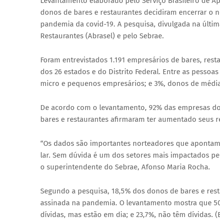
Levantamento elaborado pelo Serviço Brasileiro de A
donos de bares e restaurantes decidiram encerrar o
pandemia da covid-19. A pesquisa, divulgada na última s
Restaurantes (Abrasel) e pelo Sebrae.
Foram entrevistados 1.191 empresários de bares, restau
dos 26 estados e do Distrito Federal. Entre as pesso
micro e pequenos empresários; e 3%, donos de média
De acordo com o levantamento, 92% das empresas do
bares e restaurantes afirmaram ter aumentado seus 
“Os dados são importantes norteadores que apontam 
lar. Sem dúvida é um dos setores mais impactados p
o superintendente do Sebrae, Afonso Maria Rocha.
Segundo a pesquisa, 18,5% dos donos de bares e resta
assinada na pandemia. O levantamento mostra que 50
dívidas, mas estão em dia; e 23,7%, não têm dívidas. (