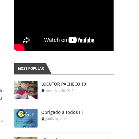
MOST POPULAR
LOCUTOR PACHECO 10
do
novembro 30, 2013
u
Obrigado a todos !!!
junho 28, 2019
ra