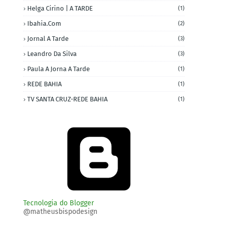
Helga Cirino | A TARDE
(1)
Ibahia.com
(2)
Jornal A Tarde
(3)
Leandro Da Silva
(3)
Paula A Jorna A Tarde
(1)
REDE BAHIA
(1)
TV SANTA CRUZ-REDE BAHIA
(1)
Tecnologia do Blogger
@matheusbispodesign