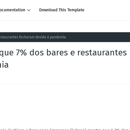
ocumentation
Download This Template
restaurantes fecharam devido à pandemia
 que 7% dos bares e restaurantes
ia