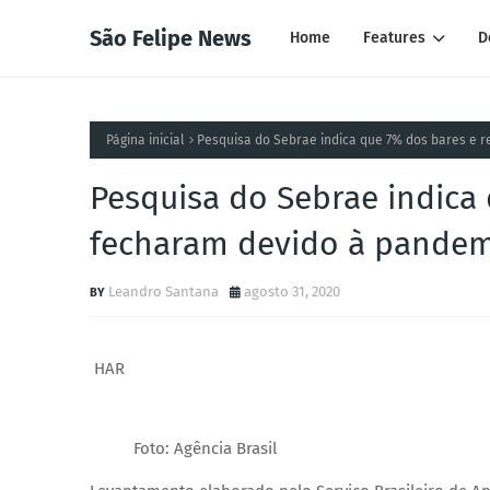
São Felipe News
Home
Features
D
Página inicial
Pesquisa do Sebrae indica que 7% dos bares e 
Pesquisa do Sebrae indica
fecharam devido à pandem
Leandro Santana
agosto 31, 2020
HAR
Foto: Agência Brasil