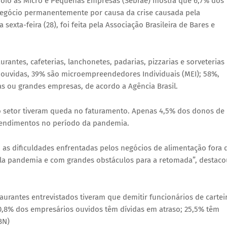
poio às Micro e Pequenas Empresas (Sebrae) mostra que 6,7% dos
 negócio permanentemente por causa da crise causada pela
exta-feira (28), foi feita pela Associação Brasileira de Bares e
rantes, cafeterias, lanchonetes, padarias, pizzarias e sorveterias
as ouvidas, 39% são microempreendedores Individuais (MEI); 58%,
s ou grandes empresas, de acordo a Agência Brasil.
 setor tiveram queda no faturamento. Apenas 4,5% dos donos de
rendimentos no período da pandemia.
as dificuldades enfrentadas pelos negócios de alimentação fora 
ela pandemia e com grandes obstáculos para a retomada”, destaco
urantes entrevistados tiveram que demitir funcionários de cartei
,8% dos empresários ouvidos têm dívidas em atraso; 25,5% têm
BN)