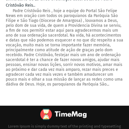
Cristóvão Reis..
Padre Cristóvão Reis , hoje a equipe do Portal São Felipe
News em oração com todos os paroquianos da Paróquia São
Filipe e São Tiago (Diocese de Amargosa) , louvamos a Deus,
pelo dom de sua vida, de quem a Providencia Divina se serviu,
a fim de nos permitir estar aqui para agradecermos mais um
ano de sua ordenação sacerdotal. Na vida, há acontecimentos
e datas que não podemos esquecer e no que diz respeito a sua
vocação, muito mais se torna importante fazer memória,
principalmente como atitude de ação de graças pelo dom
recebido. Padre Cristóvão, festejar mais um ano de ordenação
sacerdotal é ter a chance de fazer novos amigos, ajudar mais
pessoas, ensinar novas lições, sorrir novos motivos, amar mais
ao próximo e dar cada vez mais amparo, rezar mais preces e
agradecer cada vez mais vezes e também amadurecer um
pouco mais e olhar a sua missão de lançar as redes como uma
dádiva de Deus. Hoje, os paroquianos da Paróquia São...
Lorem Ipsum is simply dummy text of the printing and typesetting