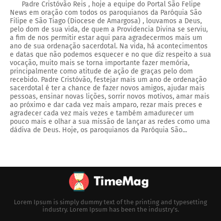
Padre Cristóvão Reis , hoje a equipe do Portal São Felipe
News em oração com todos os paroquianos da Paróquia São
Filipe e São Tiago (Diocese de Amargosa) , louvamos a Deus,
pelo dom de sua vida, de quem a Providencia Divina se serviu,
a fim de nos permitir estar aqui para agradecermos mais um
ano de sua ordenação sacerdotal. Na vida, há acontecimentos
e datas que não podemos esquecer e no que diz respeito a sua
vocação, muito mais se torna importante fazer memória,
principalmente como atitude de ação de graças pelo dom
recebido. Padre Cristóvão, festejar mais um ano de ordenação
sacerdotal é ter a chance de fazer novos amigos, ajudar mais
pessoas, ensinar novas lições, sorrir novos motivos, amar mais
ao próximo e dar cada vez mais amparo, rezar mais preces e
agradecer cada vez mais vezes e também amadurecer um
pouco mais e olhar a sua missão de lançar as redes como uma
dádiva de Deus. Hoje, os paroquianos da Paróquia São...
Lorem Ipsum is simply dummy text of the printing and typesetting
industry. Lorem Ipsum has been the industry's.