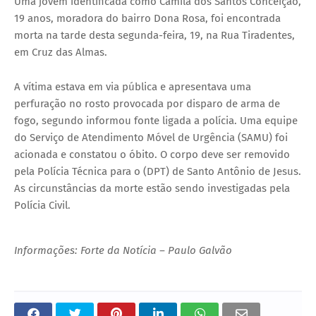
Uma jovem identificada como Camila dos Santos Conceição,
19 anos, moradora do bairro Dona Rosa, foi encontrada
morta na tarde desta segunda-feira, 19, na Rua Tiradentes,
em Cruz das Almas.
A vítima estava em via pública e apresentava uma
perfuração no rosto provocada por disparo de arma de
fogo, segundo informou fonte ligada a polícia. Uma equipe
do Serviço de Atendimento Móvel de Urgência (SAMU) foi
acionada e constatou o óbito. O corpo deve ser removido
pela Polícia Técnica para o (DPT) de Santo Antônio de Jesus.
As circunstâncias da morte estão sendo investigadas pela
Polícia Civil.
Thank you for watching
Informações: Forte da Notícia – Paulo Galvão