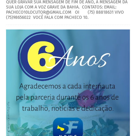
QUER GRAVAR SUA MENSAGEM DE FIM DE ANO, A MENSAGEM DA
SUA LOJA COM A VOZ GRAVE DA BAHIA. CONTATOS: EMAIL:
PACHECO10LOCUTOR@GMAIL.COM OI (75) 88818631 VIVO
(75)98656022 VOCÊ FALA COM PACHECO 10.