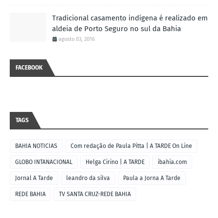
Tradicional casamento indígena é realizado em
aldeia de Porto Seguro no sul da Bahia
agosto 03, 2016
FACEBOOK
TAGS
BAHIA NOTICIAS
Com redação de Paula Pitta | A TARDE On Line
GLOBO INTANACIONAL
Helga Cirino | A TARDE
ibahia.com
Jornal A Tarde
leandro da silva
Paula a Jorna A Tarde
REDE BAHIA
TV SANTA CRUZ-REDE BAHIA