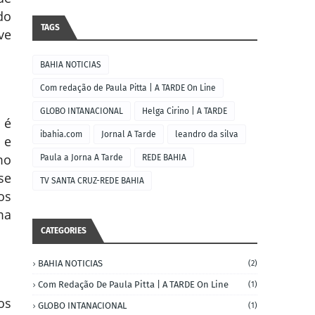
do
TAGS
ve
BAHIA NOTICIAS
Com redação de Paula Pitta | A TARDE On Line
GLOBO INTANACIONAL
Helga Cirino | A TARDE
 é
ibahia.com
Jornal A Tarde
leandro da silva
 e
mo
Paula a Jorna A Tarde
REDE BAHIA
se
TV SANTA CRUZ-REDE BAHIA
os
ma
CATEGORIES
BAHIA NOTICIAS
(2)
Com Redação De Paula Pitta | A TARDE On Line
(1)
os
GLOBO INTANACIONAL
(1)