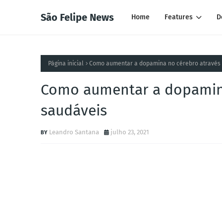
São Felipe News
Home
Features
D
Página inicial
Como aumentar a dopamina no cérebro através 
Como aumentar a dopamina
saudáveis
Leandro Santana
julho 23, 2021