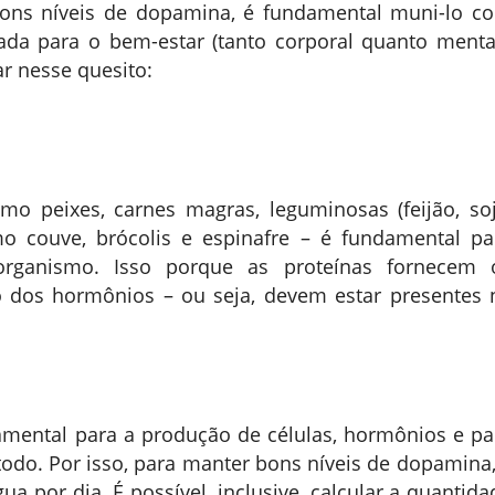
bons níveis de dopamina, é fundamental muni-lo c
tada para o bem-estar (tanto corporal quanto mental
ar nesse quesito:
mo peixes, carnes magras, leguminosas (feijão, soj
mo couve, brócolis e espinafre – é fundamental pa
rganismo. Isso porque as proteínas fornecem 
 dos hormônios – ou seja, devem estar presentes 
mental para a produção de células, hormônios e pa
o. Por isso, para manter bons níveis de dopamina,
a por dia. É possível, inclusive, calcular a quantida