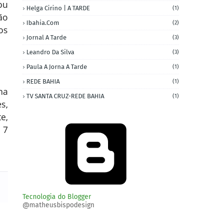
ou
Helga Cirino | A TARDE
(1)
ão
Ibahia.com
(2)
os
Jornal A Tarde
(3)
Leandro Da Silva
(3)
Paula A Jorna A Tarde
(1)
REDE BAHIA
(1)
na
TV SANTA CRUZ-REDE BAHIA
(1)
s,
e,
 7
Tecnologia do Blogger
@matheusbispodesign