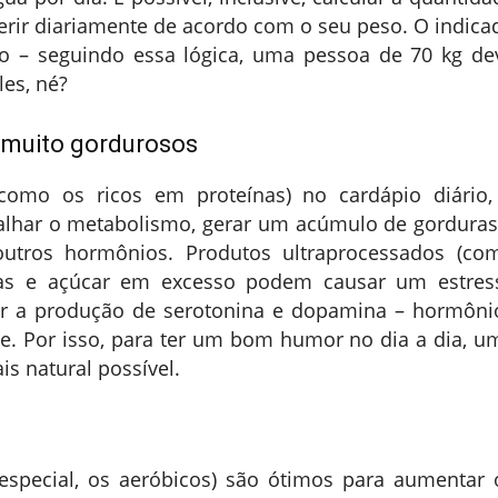
gerir diariamente de acordo com o seu peso. O indica
so – seguindo essa lógica, uma pessoa de 70 kg de
les, né?
u muito gordurosos
(como os ricos em proteínas) no cardápio diário,
alhar o metabolismo, gerar um acúmulo de gorduras
tros hormônios. Produtos ultraprocessados (co
turas e açúcar em excesso podem causar um estres
bir a produção de serotonina e dopamina – hormôni
de. Por isso, para ter um bom humor no dia a dia, u
is natural possível.
 especial, os aeróbicos) são ótimos para aumentar 