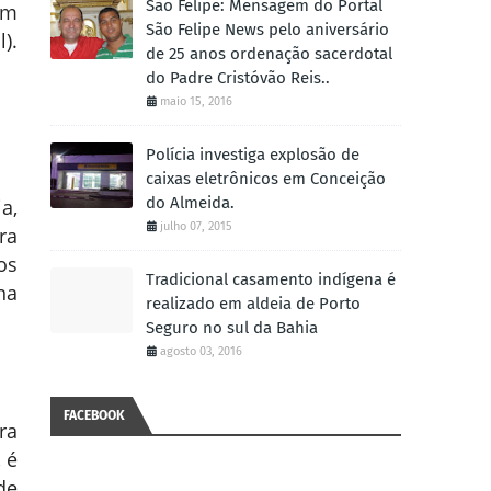
São Felipe: Mensagem do Portal
om
São Felipe News pelo aniversário
).
de 25 anos ordenação sacerdotal
do Padre Cristóvão Reis..
maio 15, 2016
Polícia investiga explosão de
caixas eletrônicos em Conceição
do Almeida.
a,
julho 07, 2015
ra
os
Tradicional casamento indígena é
na
realizado em aldeia de Porto
Seguro no sul da Bahia
agosto 03, 2016
FACEBOOK
ra
 é
de