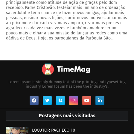
principalmente como atitude de ação de graças pelo dom
recebido. Padre Cristóvão, festejar mais um ano de ordenação
sacerdotal é ter a chance de fazer novos amigos, ajudar mais
pessoas, ensinar novas lições, sorrir novos motivos, amar mais
ao próximo e dar cada vez mais amparo, rezar mais preces e
agradecer cada vez mais vezes e também amadurecer um
pouco mais e olhar a sua missão de lançar as redes como uma
dádiva de Deus. Hoje, os paroquianos da Paróquia São...
Lorem Ipsum is simply dummy text of the printing and typesetting
industry. Lorem Ipsum has been the industry's.
Postagens mais visitadas
LOCUTOR PACHECO 10