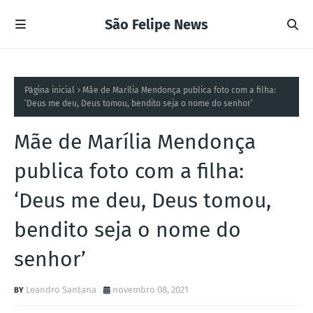
São Felipe News
Página inicial
Mãe de Marília Mendonça publica foto com a filha:
‘Deus me deu, Deus tomou, bendito seja o nome do senhor’
Mãe de Marília Mendonça
publica foto com a filha:
‘Deus me deu, Deus tomou,
bendito seja o nome do
senhor’
Leandro Santana
novembro 08, 2021