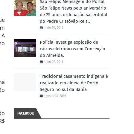
São Felipe: Mensagem do Portal
São Felipe News pelo aniversário
de 25 anos ordenação sacerdotal
ue
do Padre Cristóvão Reis..
um
maio 15, 2016
 A
no
Polícia investiga explosão de
caixas eletrônicos em Conceição
do Almeida.
julho 07, 2015
Tradicional casamento indígena é
na
realizado em aldeia de Porto
ão
Seguro no sul da Bahia
agosto 03, 2016
do
FACEBOOK
R$