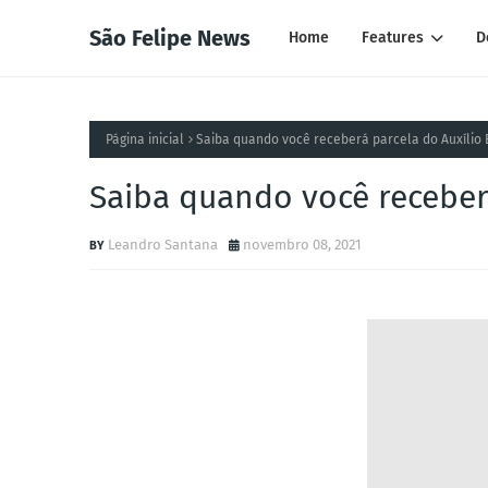
São Felipe News
Home
Features
D
Página inicial
Saiba quando você receberá parcela do Auxílio 
Saiba quando você receberá
Leandro Santana
novembro 08, 2021