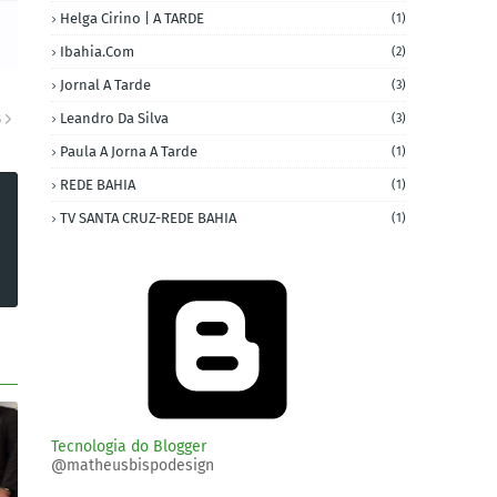
Helga Cirino | A TARDE
(1)
Ibahia.com
(2)
Jornal A Tarde
(3)
Leandro Da Silva
(3)
S
Paula A Jorna A Tarde
(1)
REDE BAHIA
(1)
TV SANTA CRUZ-REDE BAHIA
(1)
Tecnologia do Blogger
@matheusbispodesign